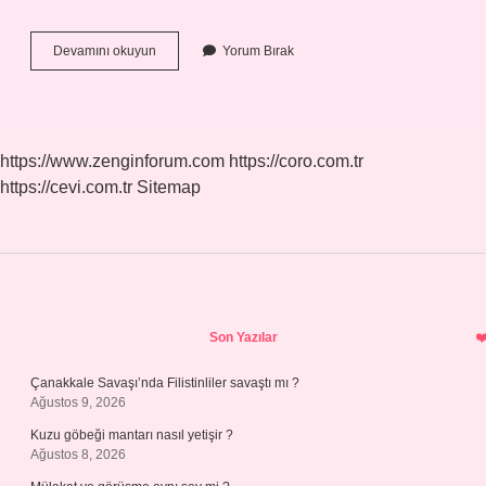
İSim
Devamını okuyun
Yorum Bırak
Cümlesi
Örnekleri
Nelerdir
https://www.zenginforum.com
https://coro.com.tr
https://cevi.com.tr
Sitemap
Sidebar
Son Yazılar
Çanakkale Savaşı’nda Filistinliler savaştı mı ?
Ağustos 9, 2026
Kuzu göbeği mantarı nasıl yetişir ?
Ağustos 8, 2026