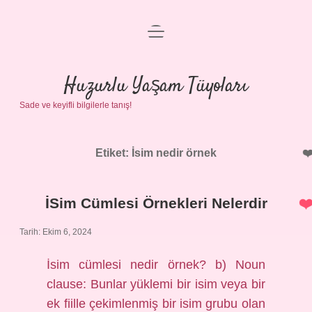
menüyü
Anasayfa
aç
Gizlilik Politikası
Huzurlu Yaşam Tüyoları
Sade ve keyifli bilgilerle tanış!
Yasal Uyarı
Hakkımızda
Etiket:
İsim nedir örnek
İSim Cümlesi Örnekleri Nelerdir
Tarih: Ekim 6, 2024
İsim cümlesi nedir örnek? b) Noun
clause: Bunlar yüklemi bir isim veya bir
ek fiille çekimlenmiş bir isim grubu olan