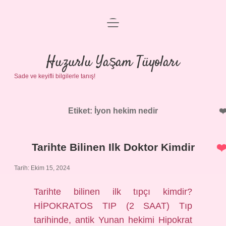
menüyü
Anasayfa
aç
Gizlilik Politikası
Huzurlu Yaşam Tüyoları
Sade ve keyifli bilgilerle tanış!
Yasal Uyarı
Hakkımızda
Etiket:
İyon hekim nedir
Tarihte Bilinen Ilk Doktor Kimdir
Tarih: Ekim 15, 2024
Tarihte bilinen ilk tıpçı kimdir?
HİPOKRATOS TIP (2 SAAT) Tıp
tarihinde, antik Yunan hekimi Hipokrat