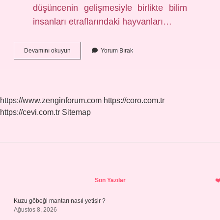
düşüncenin gelişmesiyle birlikte bilim
insanları etraflarındaki hayvanları…
Tarihte
Devamını okuyun
Yorum Bırak
Bilinen
Ilk
Doktor
Kimdir
https://www.zenginforum.com
https://coro.com.tr
https://cevi.com.tr
Sitemap
Sidebar
Son Yazılar
Kuzu göbeği mantarı nasıl yetişir ?
Ağustos 8, 2026