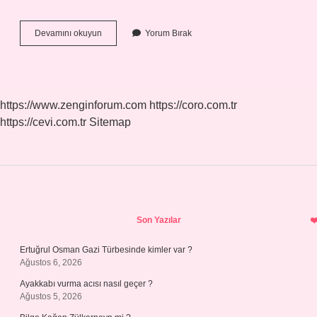
Kabeyi
Devamını okuyun
Yorum Bırak
2
Kez
Kim
Yaptı
https://www.zenginforum.com
https://coro.com.tr
https://cevi.com.tr
Sitemap
Sidebar
Son Yazılar
Ertuğrul Osman Gazi Türbesinde kimler var ?
Ağustos 6, 2026
Ayakkabı vurma acısı nasıl geçer ?
Ağustos 5, 2026