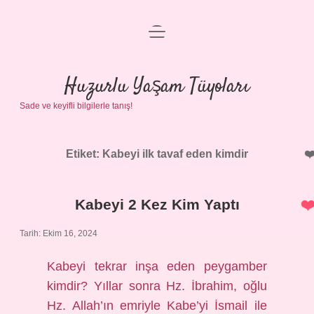
menüyü
Anasayfa
aç
Gizlilik Politikası
Huzurlu Yaşam Tüyoları
Sade ve keyifli bilgilerle tanış!
Yasal Uyarı
Hakkımızda
Etiket:
Kabeyi ilk tavaf eden kimdir
Kabeyi 2 Kez Kim Yaptı
Tarih: Ekim 16, 2024
Kabeyi tekrar inşa eden peygamber
kimdir? Yıllar sonra Hz. İbrahim, oğlu
Hz. Allah’ın emriyle Kabe’yi İsmail ile