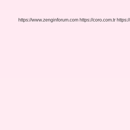
Kuruluşu
Nedir
5
Sınıf
https://www.zenginforum.com
https://coro.com.tr
https:/