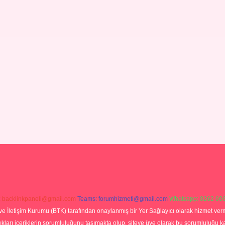
:
backlinkpaneli@gmail.com
Teams:
forumhizmeti@gmail.com
Whatsapp: 0262 606
ve İletişim Kurumu (BTK) tarafından onaylanmış bir Yer Sağlayıcı olarak hizmet verm
rı içeriklerin sorumluluğunu taşımakta olup, siteye üye olarak bu sorumluluğu kabul