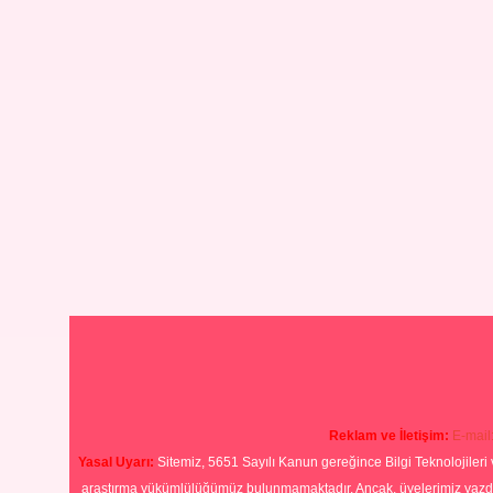
Reklam ve İletişim:
E-mail
Yasal Uyarı:
Sitemiz, 5651 Sayılı Kanun gereğince Bilgi Teknolojileri 
araştırma yükümlülüğümüz bulunmamaktadır. Ancak, üyelerimiz yazdıkla