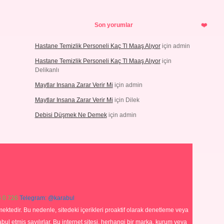
Son yorumlar
Hastane Temizlik Personeli Kaç Tl Maaş Alıyor
için
admin
Hastane Temizlik Personeli Kaç Tl Maaş Alıyor
için
Delikanlı
Maytlar Insana Zarar Verir Mi
için
admin
Maytlar Insana Zarar Verir Mi
için
Dilek
Debisi Düşmek Ne Demek
için
admin
 0 726
Telegram: @karabul
ektedir. Bu nedenle, sitedeki içerikleri proaktif olarak denetleme veya
 etmiş sayılırlar. Bu internet sitesi, herhangi bir marka, kurum veya