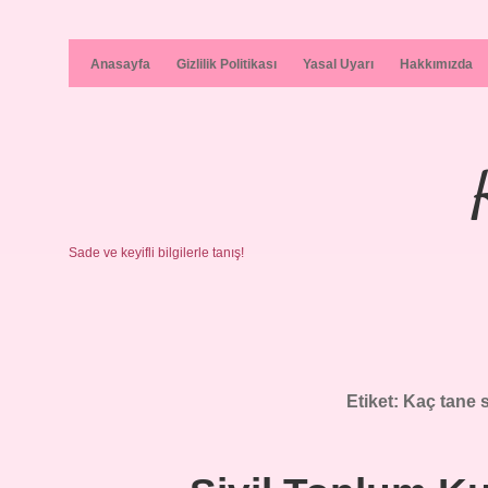
Anasayfa
Gizlilik Politikası
Yasal Uyarı
Hakkımızda
Sade ve keyifli bilgilerle tanış!
Etiket:
Kaç tane s