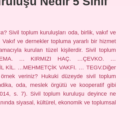
ruluşu Nedir 5 Sınıf
 Sivil toplum kuruluşları oda, birlik, vakıf ve
r. Vakıf ve dernekler topluma yararlı bir hizmet
cıyla kurulan tüzel kişilerdir. Sivil toplum
ne? TEMA. … KIRMIZI HAÇ. …ÇEVKO. …
 KİL. …MEHMETÇİK VAKFI. … TEGV.Diğer
örnek veriniz? Hukuki düzeyde sivil toplum
ndika, oda, meslek örgütü ve kooperatif gibi
014, s. 7). Sivil toplum kuruluşu deyince ne
nında siyasal, kültürel, ekonomik ve toplumsal