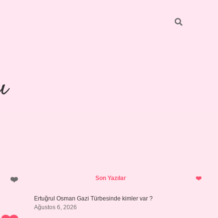
ı
Sidebar
piabellacasino
Son Yazılar
Ertuğrul Osman Gazi Türbesinde kimler var ?
Ağustos 6, 2026