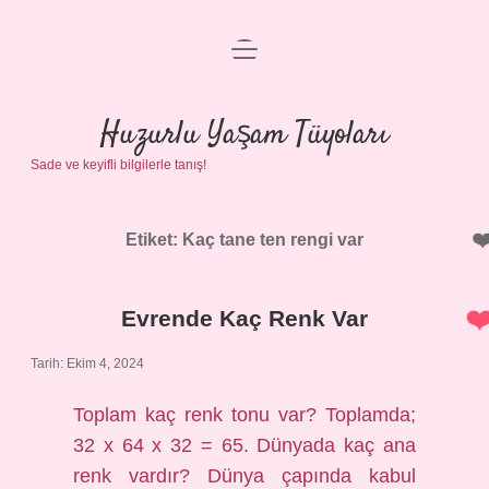
menüyü
Anasayfa
aç
Gizlilik Politikası
Huzurlu Yaşam Tüyoları
Sade ve keyifli bilgilerle tanış!
Yasal Uyarı
Hakkımızda
Etiket:
Kaç tane ten rengi var
Evrende Kaç Renk Var
Tarih: Ekim 4, 2024
Toplam kaç renk tonu var? Toplamda;
32 x 64 x 32 = 65. Dünyada kaç ana
renk vardır? Dünya çapında kabul