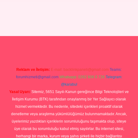
Reklam ve İletişim:
E-mail:
backlinkpaneli@gmail.com
Teams:
forumhizmeti@gmail.com
Whatsapp: 0262 606 0 726
Telegram:
@karabul
Yasal Uyarı:
Sitemiz, 5651 Sayılı Kanun gereğince Bilgi Teknolojileri ve
İletişim Kurumu (BTK) tarafından onaylanmış bir Yer Sağlayıcı olarak
hizmet vermektedir. Bu nedenle, sitedeki içerikleri proaktif olarak
denetleme veya araştırma yükümlülüğümüz bulunmamaktadır. Ancak,
üyelerimiz yazdıkları içeriklerin sorumluluğunu taşımakta olup, siteye
üye olarak bu sorumluluğu kabul etmiş sayılırlar. Bu internet sitesi,
herhangi bir marka, kurum veya şahıs şirketi ile hiçbir bağlantısı