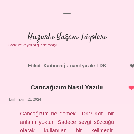
menüyü
Anasayfa
aç
Gizlilik Politikası
Huzurlu Yaşam Tüyoları
Sade ve keyifli bilgilerle tanış!
Yasal Uyarı
Hakkımızda
Etiket:
Kadıncağız nasıl yazılır TDK
Cancağızım Nasıl Yazılır
Tarih: Ekim 11, 2024
Cancağızım ne demek TDK? Kötü bir
anlamı yoktur. Sadece sevgi sözcüğü
olarak kullanılan bir kelimedir.