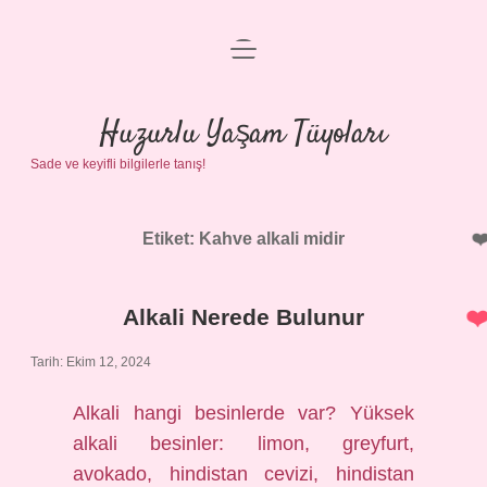
menüyü
Anasayfa
aç
Gizlilik Politikası
Huzurlu Yaşam Tüyoları
Sade ve keyifli bilgilerle tanış!
Yasal Uyarı
Hakkımızda
Etiket:
Kahve alkali midir
Alkali Nerede Bulunur
Tarih: Ekim 12, 2024
Alkali hangi besinlerde var? Yüksek
alkali besinler: limon, greyfurt,
avokado, hindistan cevizi, hindistan