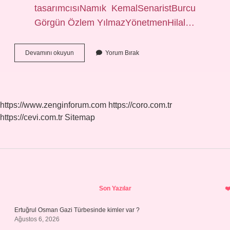
tasarımcısıNamık KemalSenaristBurcu
Görgün Özlem YılmazYönetmenHilal…
Kara
Devamını okuyun
Yorum Bırak
Sevda
Şarkısı
Kime
Aittir
https://www.zenginforum.com
https://coro.com.tr
https://cevi.com.tr
Sitemap
Sidebar
Son Yazılar
Ertuğrul Osman Gazi Türbesinde kimler var ?
Ağustos 6, 2026