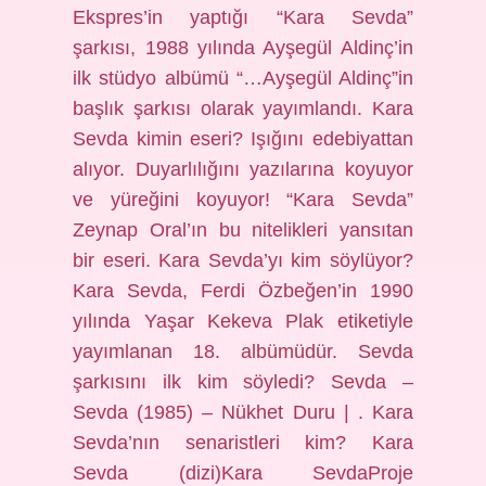
Ekspres’in yaptığı “Kara Sevda”
şarkısı, 1988 yılında Ayşegül Aldinç’in
ilk stüdyo albümü “…Ayşegül Aldinç”in
başlık şarkısı olarak yayımlandı. Kara
Sevda kimin eseri? Işığını edebiyattan
alıyor. Duyarlılığını yazılarına koyuyor
ve yüreğini koyuyor! “Kara Sevda”
Zeynap Oral’ın bu nitelikleri yansıtan
bir eseri. Kara Sevda’yı kim söylüyor?
Kara Sevda, Ferdi Özbeğen’in 1990
yılında Yaşar Kekeva Plak etiketiyle
yayımlanan 18. albümüdür. Sevda
şarkısını ilk kim söyledi? Sevda –
Sevda (1985) – Nükhet Duru | . Kara
Sevda’nın senaristleri kim? Kara
Sevda (dizi)Kara SevdaProje