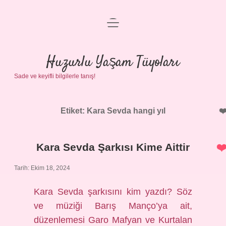
menüyü
Anasayfa
aç
Gizlilik Politikası
Huzurlu Yaşam Tüyoları
Sade ve keyifli bilgilerle tanış!
Yasal Uyarı
Hakkımızda
Etiket:
Kara Sevda hangi yıl
Kara Sevda Şarkısı Kime Aittir
Tarih: Ekim 18, 2024
Kara Sevda şarkısını kim yazdı? Söz
ve müziği Barış Manço’ya ait,
düzenlemesi Garo Mafyan ve Kurtalan