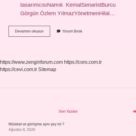
tasarımcısıNamık KemalSenaristBurcu
Görgün Özlem YılmazYönetmenHilal…
Kara
Devamını okuyun
Yorum Bırak
Sevda
Şarkısı
Kime
Aittir
https://www.zenginforum.com
https://coro.com.tr
https://cevi.com.tr
Sitemap
Sidebar
Son Yazılar
Mülakat ve görüşme aynı şey mi ?
Ağustos 8, 2026