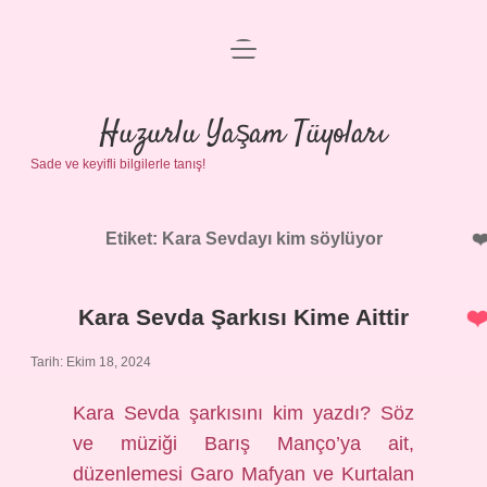
menüyü
Anasayfa
aç
Gizlilik Politikası
Huzurlu Yaşam Tüyoları
Sade ve keyifli bilgilerle tanış!
Yasal Uyarı
Hakkımızda
Etiket:
Kara Sevdayı kim söylüyor
Kara Sevda Şarkısı Kime Aittir
Tarih: Ekim 18, 2024
Kara Sevda şarkısını kim yazdı? Söz
ve müziği Barış Manço’ya ait,
düzenlemesi Garo Mafyan ve Kurtalan