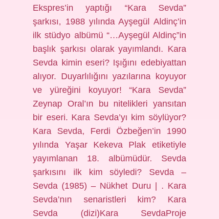
Ekspres’in yaptığı “Kara Sevda”
şarkısı, 1988 yılında Ayşegül Aldinç’in
ilk stüdyo albümü “…Ayşegül Aldinç”in
başlık şarkısı olarak yayımlandı. Kara
Sevda kimin eseri? Işığını edebiyattan
alıyor. Duyarlılığını yazılarına koyuyor
ve yüreğini koyuyor! “Kara Sevda”
Zeynap Oral’ın bu nitelikleri yansıtan
bir eseri. Kara Sevda’yı kim söylüyor?
Kara Sevda, Ferdi Özbeğen’in 1990
yılında Yaşar Kekeva Plak etiketiyle
yayımlanan 18. albümüdür. Sevda
şarkısını ilk kim söyledi? Sevda –
Sevda (1985) – Nükhet Duru | . Kara
Sevda’nın senaristleri kim? Kara
Sevda (dizi)Kara SevdaProje