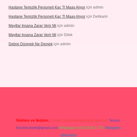
Hastane Temizlik Personeli Kaç Tl Maaş Alıyor
için
admin
Hastane Temizlik Personeli Kaç Tl Maaş Alıyor
için
Delikanlı
Maytlar Insana Zarar Verir Mi
için
admin
Maytlar Insana Zarar Verir Mi
için
Dilek
Debisi Düşmek Ne Demek
için
admin
lacasino
Reklam ve İletişim:
E-mail:
backlinkpaneli@gmail.com
Teams:
forumhizmeti@gmail.com
Whatsapp: 0262 606 0 726
Telegram:
@karabul