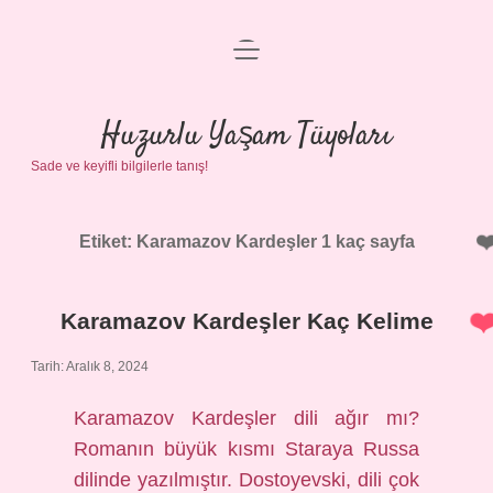
menüyü
Anasayfa
aç
Gizlilik Politikası
Huzurlu Yaşam Tüyoları
Sade ve keyifli bilgilerle tanış!
Yasal Uyarı
Hakkımızda
Etiket:
Karamazov Kardeşler 1 kaç sayfa
Karamazov Kardeşler Kaç Kelime
Tarih: Aralık 8, 2024
Karamazov Kardeşler dili ağır mı?
Romanın büyük kısmı Staraya Russa
dilinde yazılmıştır. Dostoyevski, dili çok