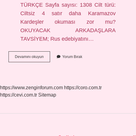
TÜRKÇE Sayfa sayısı: 1308 Cilt türü:
Ciltsiz 4 satır daha Karamazov
Kardeşler okuması zor mu?
OKUYACAK ARKADAŞLARA
TAVSİYEM; Rus edebiyatını…
Karamazov
Devamını okuyun
Yorum Bırak
Kardeşler
Kaç
Kelime
https://www.zenginforum.com
https://coro.com.tr
https://cevi.com.tr
Sitemap
Sidebar