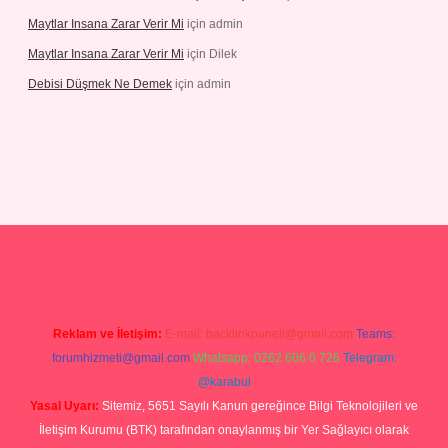
Maytlar Insana Zarar Verir Mi
için
admin
Maytlar Insana Zarar Verir Mi
için
Dilek
Debisi Düşmek Ne Demek
için
admin
no
Reklam ve İletişim:
E-mail:
backlinkpaneli@gmail.com
Teams:
forumhizmeti@gmail.com
Whatsapp: 0262 606 0 726
Telegram:
@karabul
Yasal Uyarı:
Sitemiz, 5651 Sayılı Kanun gereğince Bilgi Teknolojileri ve
İletişim Kurumu (BTK) tarafından onaylanmış bir Yer Sağlayıcı olarak