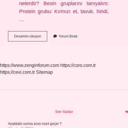
nelerdir? Besin gruplarını tanıyalım:
Protein grubu: Kırmızı et, tavuk, hindi,
…
Protein
Devamını okuyun
Yorum Bırak
Kaynakları
Kaç
Gruba
Ayrılır
https://www.zenginforum.com
https://coro.com.tr
https://cevi.com.tr
Sitemap
Sidebar
Son Yazılar
Ayakkabı vurma acısı nasıl geçer ?