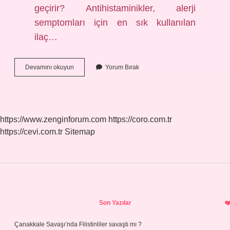
geçirir? Antihistaminikler, alerji
semptomları için en sık kullanılan
ilaç…
Alerjisi
Devamını okuyun
Yorum Bırak
Olan
Insanlar
Ne
Yememeli
https://www.zenginforum.com
https://coro.com.tr
https://cevi.com.tr
Sitemap
Sidebar
Son Yazılar
Çanakkale Savaşı’nda Filistinliler savaştı mı ?