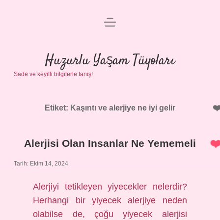
menüyü
Anasayfa
aç
Gizlilik Politikası
Huzurlu Yaşam Tüyoları
Sade ve keyifli bilgilerle tanış!
Yasal Uyarı
Hakkımızda
Etiket:
Kaşıntı ve alerjiye ne iyi gelir
Alerjisi Olan Insanlar Ne Yememeli
Tarih: Ekim 14, 2024
Alerjiyi tetikleyen yiyecekler nelerdir?
Herhangi bir yiyecek alerjiye neden
olabilse de, çoğu yiyecek alerjisi