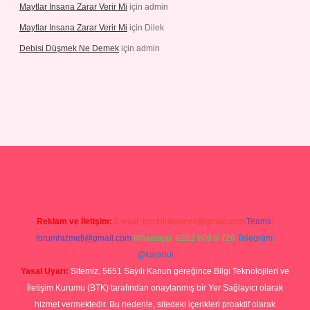
Maytlar Insana Zarar Verir Mi
için
admin
Maytlar Insana Zarar Verir Mi
için
Dilek
Debisi Düşmek Ne Demek
için
admin
piabellacasino
Reklam ve İletişim:
E-mail:
backlinkpaneli@gmail.com
Teams:
forumhizmeti@gmail.com
Whatsapp: 0262 606 0 726
Telegram:
@karabul
Yasal Uyarı:
Sitemiz, 5651 Sayılı Kanun gereğince Bilgi Teknolojileri ve
İletişim Kurumu (BTK) tarafından onaylanmış bir Yer Sağlayıcı olarak
hizmet vermektedir. Bu nedenle, sitedeki içerikleri proaktif olarak