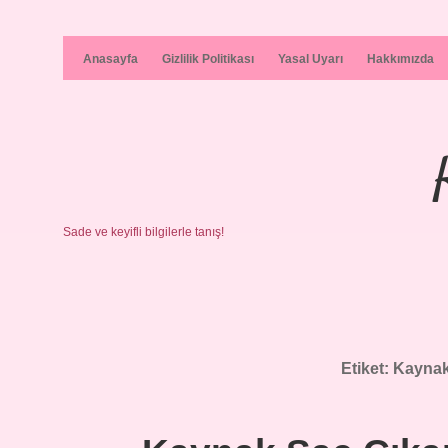
Anasayfa
Gizlilik Politikası
Yasal Uyarı
Hakkımızda
Sade ve keyifli bilgilerle tanış!
Etiket:
Kaynak 