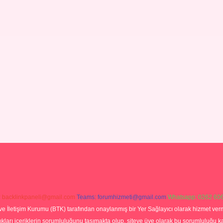
:
backlinkpaneli@gmail.com
Teams:
forumhizmeti@gmail.com
Whatsapp: 0262 606
ve İletişim Kurumu (BTK) tarafından onaylanmış bir Yer Sağlayıcı olarak hizmet verm
rı içeriklerin sorumluluğunu taşımakta olup, siteye üye olarak bu sorumluluğu kabul