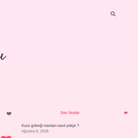
ı
Sidebar
piabellacasino
Son Yazılar
Kuzu göbeği mantarı nasıl yetişir ?
Ağustos 8, 2026