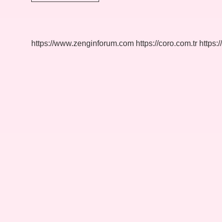
Saç
Çıkarıldıktan
Sonra
Tekrar
Kullanılır
https://www.zenginforum.com
https://coro.com.tr
https:/
Mı