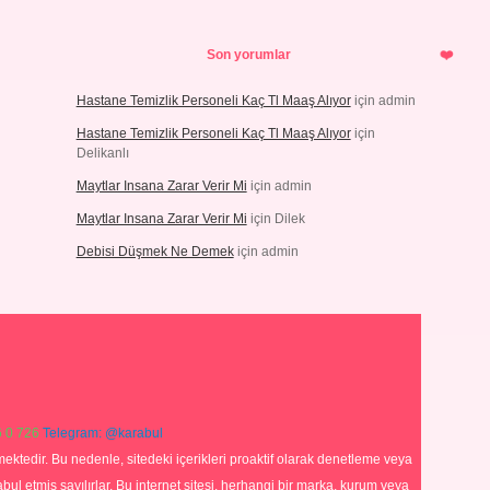
Son yorumlar
Hastane Temizlik Personeli Kaç Tl Maaş Alıyor
için
admin
Hastane Temizlik Personeli Kaç Tl Maaş Alıyor
için
Delikanlı
Maytlar Insana Zarar Verir Mi
için
admin
Maytlar Insana Zarar Verir Mi
için
Dilek
Debisi Düşmek Ne Demek
için
admin
 0 726
Telegram: @karabul
ektedir. Bu nedenle, sitedeki içerikleri proaktif olarak denetleme veya
 etmiş sayılırlar. Bu internet sitesi, herhangi bir marka, kurum veya