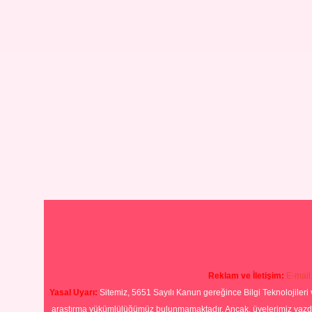
Reklam ve İletişim:
E-mail
Yasal Uyarı:
Sitemiz, 5651 Sayılı Kanun gereğince Bilgi Teknolojileri 
araştırma yükümlülüğümüz bulunmamaktadır. Ancak, üyelerimiz yazdıkla