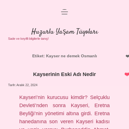
menüyü
Anasayfa
aç
Gizlilik Politikası
Huzurlu Yaşam Tüyoları
Yasal Uyarı
Sade ve keyifli bilgilerle tanış!
Hakkımızda
Etiket:
Kayser ne demek Osmanlı
Kayserinin Eski Adı Nedir
Tarih: Aralık 22, 2024
Kayseri’nin kurucusu kimdir? Selçuklu
Devleti’nden sonra Kayseri, Eretna
Beyliği’nin yönetimi altına girdi. Eretna
hanedanına son veren Kayseri kadısı