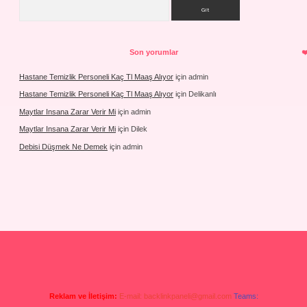
Arama
Son yorumlar
Hastane Temizlik Personeli Kaç Tl Maaş Alıyor
için
admin
Hastane Temizlik Personeli Kaç Tl Maaş Alıyor
için
Delikanlı
Maytlar Insana Zarar Verir Mi
için
admin
Maytlar Insana Zarar Verir Mi
için
Dilek
Debisi Düşmek Ne Demek
için
admin
Reklam ve İletişim:
E-mail:
backlinkpaneli@gmail.com
Teams: