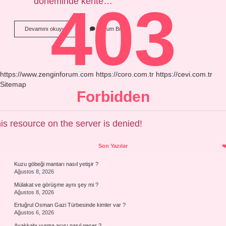
döneminde kente…
403
Kayserinin
Devamını okuyun
Yorum Bırak
Eski
Adı
Nedir
https://www.zenginforum.com
https://coro.com.tr
https://cevi.com.tr
Sitemap
Forbidden
is resource on the server is denied!
Sidebar
Son Yazılar
Kuzu göbeği mantarı nasıl yetişir ?
Ağustos 8, 2026
Mülakat ve görüşme aynı şey mi ?
Ağustos 8, 2026
Ertuğrul Osman Gazi Türbesinde kimler var ?
Ağustos 6, 2026
Ayakkabı vurma acısı nasıl geçer ?