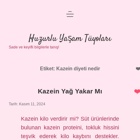
menüyü
Anasayfa
aç
Gizlilik Politikası
Huzurlu Yaşam Tüyoları
Sade ve keyifli bilgilerle tanış!
Yasal Uyarı
Hakkımızda
Etiket:
Kazein diyeti nedir
Kazein Yağ Yakar Mı
Tarih: Kasım 11, 2024
Kazein kilo verdirir mi? Süt ürünlerinde
bulunan kazein proteini, tokluk hissini
teşvik ederek kilo kaybını destekler.