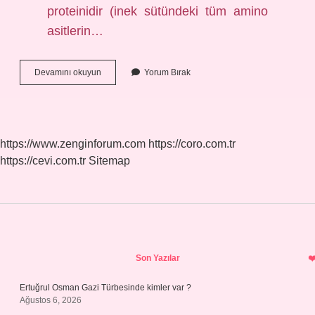
proteinidir (inek sütündeki tüm amino
asitlerin…
Kazein
Devamını okuyun
Yorum Bırak
Yağ
Yakar
Mı
https://www.zenginforum.com
https://coro.com.tr
https://cevi.com.tr
Sitemap
Sidebar
Son Yazılar
Ertuğrul Osman Gazi Türbesinde kimler var ?
Ağustos 6, 2026