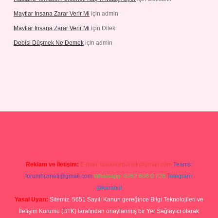
Maytlar Insana Zarar Verir Mi
için
admin
Maytlar Insana Zarar Verir Mi
için
Dilek
Debisi Düşmek Ne Demek
için
admin
ino
Reklam ve İletişim:
E-mail:
backlinkpaneli@gmail.com
Teams:
forumhizmeti@gmail.com
Whatsapp: 0262 606 0 726
Telegram:
@karabul
Yasal Uyarı:
Sitemiz, 5651 Sayılı Kanun gereğince Bilgi Teknolojileri ve
İletişim Kurumu (BTK) tarafından onaylanmış bir Yer Sağlayıcı olarak