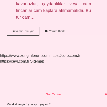
kavanozlar, çaydanlıklar veya cam
fincanlar cam kaplara atılmamalıdır. Bu
tür cam…
Pazar
Devamını okuyun
Yorum Bırak
Günü
Çöp
Toplanır
Mı
https://www.zenginforum.com
https://coro.com.tr
https://cevi.com.tr
Sitemap
Sidebar
Son Yazılar
Mülakat ve görüşme aynı şey mi ?