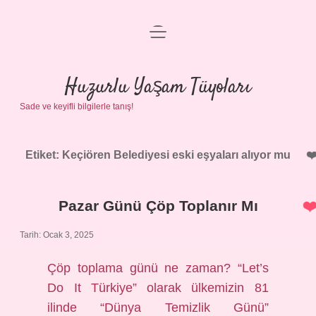
menüyü
Anasayfa
aç
Gizlilik Politikası
Huzurlu Yaşam Tüyoları
Sade ve keyifli bilgilerle tanış!
Yasal Uyarı
Hakkımızda
Etiket:
Keçiören Belediyesi eski eşyaları alıyor mu
Pazar Günü Çöp Toplanır Mı
Tarih: Ocak 3, 2025
Çöp toplama günü ne zaman? “Let’s
Do It Türkiye” olarak ülkemizin 81
ilinde “Dünya Temizlik Günü”