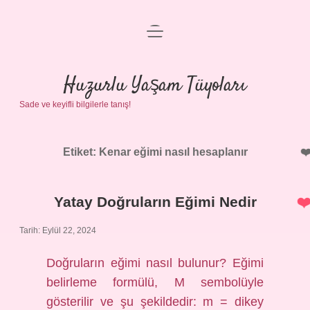
menüyü
Anasayfa
aç
Gizlilik Politikası
Huzurlu Yaşam Tüyoları
Sade ve keyifli bilgilerle tanış!
Yasal Uyarı
Hakkımızda
Etiket:
Kenar eğimi nasıl hesaplanır
Yatay Doğruların Eğimi Nedir
Tarih: Eylül 22, 2024
Doğruların eğimi nasıl bulunur? Eğimi
belirleme formülü, M sembolüyle
gösterilir ve şu şekildedir: m = dikey