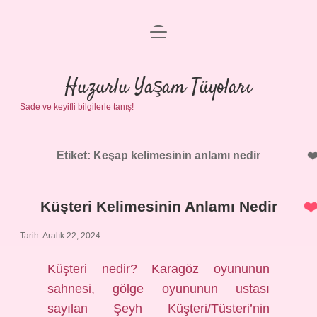
menüyü
Anasayfa
aç
Gizlilik Politikası
Huzurlu Yaşam Tüyoları
Sade ve keyifli bilgilerle tanış!
Yasal Uyarı
Hakkımızda
Etiket:
Keşap kelimesinin anlamı nedir
Küşteri Kelimesinin Anlamı Nedir
Tarih: Aralık 22, 2024
Küşteri nedir? Karagöz oyununun
sahnesi, gölge oyununun ustası
sayılan Şeyh Küşteri/Tüsteri’nin