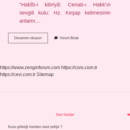
“Habîb-i kibriyâ: Cenab-ı Hakk’ın
sevgili kulu: Hz. Keşap kelimesinin
anlamı…
Küşteri
Devamını okuyun
Yorum Bırak
Kelimesinin
Anlamı
Nedir
https://www.zenginforum.com
https://coro.com.tr
https://cevi.com.tr
Sitemap
Sidebar
Son Yazılar
Kuzu göbeği mantarı nasıl yetişir ?