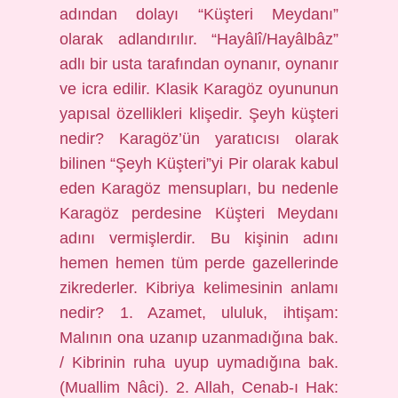
adından dolayı “Küşteri Meydanı”
olarak adlandırılır. “Hayâlî/Hayâlbâz”
adlı bir usta tarafından oynanır, oynanır
ve icra edilir. Klasik Karagöz oyununun
yapısal özellikleri klişedir. Şeyh küşteri
nedir? Karagöz’ün yaratıcısı olarak
bilinen “Şeyh Küşteri”yi Pir olarak kabul
eden Karagöz mensupları, bu nedenle
Karagöz perdesine Küşteri Meydanı
adını vermişlerdir. Bu kişinin adını
hemen hemen tüm perde gazellerinde
zikrederler. Kibriya kelimesinin anlamı
nedir? 1. Azamet, ululuk, ihtişam:
Malının ona uzanıp uzanmadığına bak.
/ Kibrinin ruha uyup uymadığına bak.
(Muallim Nâci). 2. Allah, Cenab-ı Hak: