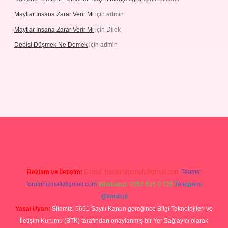
Maytlar Insana Zarar Verir Mi
için
admin
Maytlar Insana Zarar Verir Mi
için
Dilek
Debisi Düşmek Ne Demek
için
admin
no
Reklam ve İletişim:
E-mail:
backlinkpaneli@gmail.com
Teams:
forumhizmeti@gmail.com
Whatsapp: 0262 606 0 726
Telegram:
@karabul
Yasal Uyarı:
Sitemiz, 5651 Sayılı Kanun gereğince Bilgi Teknolojileri ve
İletişim Kurumu (BTK) tarafından onaylanmış bir Yer Sağlayıcı olarak