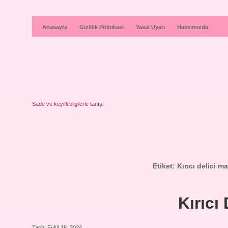
Anasayfa
Gizlilik Politikası
Yasal Uyarı
Hakkımızda
Sade ve keyifli bilgilerle tanış!
Etiket:
Kırıcı delici m
Kırıcı 
Tarih: Eylül 18, 2024