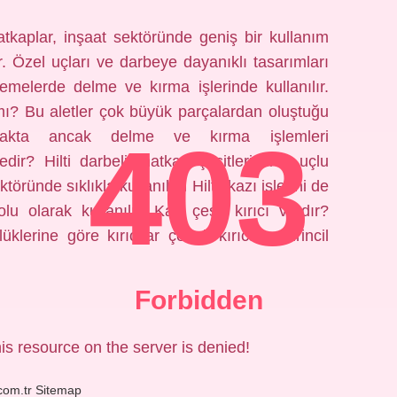
atkaplar, inşaat sektöründe geniş bir kullanım
ir. Özel uçları ve darbeye dayanıklı tasarımları
emelerde delme ve kırma işlerinde kullanılır.
mı? Bu aletler çok büyük parçalardan oluştuğu
403
makta ancak delme ve kırma işlemleri
 nedir? Hilti darbeli matkap çeşitleri sivri uçlu
ktöründe sıklıkla kullanılan Hilti, kazı işlerini de
lolu olarak kullanılır. Kaç çeşit kırıcı vardır?
erine göre kırıcılar çeneli kırıcılar, birincil
Forbidden
is resource on the server is denied!
.com.tr
Sitemap