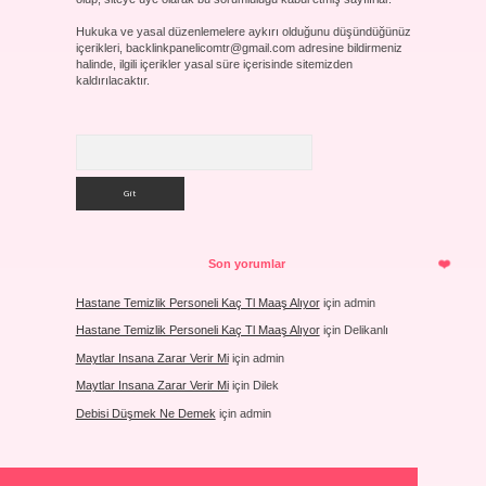
Hukuka ve yasal düzenlemelere aykırı olduğunu düşündüğünüz
içerikleri,
backlinkpanelicomtr@gmail.com
adresine bildirmeniz
halinde, ilgili içerikler yasal süre içerisinde sitemizden
kaldırılacaktır.
Arama
Son yorumlar
Hastane Temizlik Personeli Kaç Tl Maaş Alıyor
için
admin
Hastane Temizlik Personeli Kaç Tl Maaş Alıyor
için
Delikanlı
Maytlar Insana Zarar Verir Mi
için
admin
Maytlar Insana Zarar Verir Mi
için
Dilek
Debisi Düşmek Ne Demek
için
admin