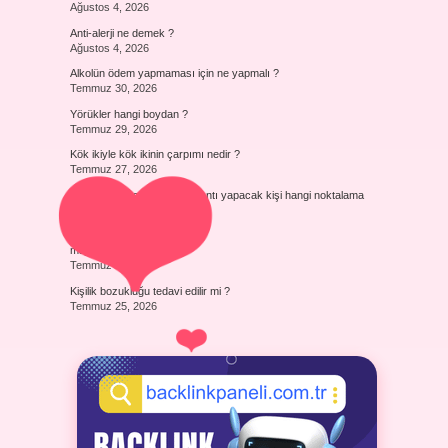
Ağustos 4, 2026
Anti-alerji ne demek ?
Ağustos 4, 2026
Alkolün ödem yapmaması için ne yapmalı ?
Temmuz 30, 2026
Yörükler hangi boydan ?
Temmuz 29, 2026
Kök ikiyle kök ikinin çarpımı nedir ?
Temmuz 27, 2026
Yazısında başka birinden alıntı yapacak kişi hangi noktalama
işaretini kullanır ?
Temmuz 26, 2026
maj7 akor nedir ?
Temmuz 25, 2026
Kişilik bozukluğu tedavi edilir mi ?
Temmuz 25, 2026