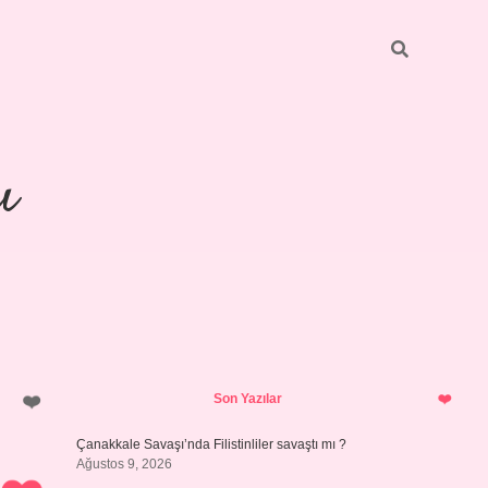
ı
Sidebar
piabellacasino
Son Yazılar
Çanakkale Savaşı’nda Filistinliler savaştı mı ?
Ağustos 9, 2026