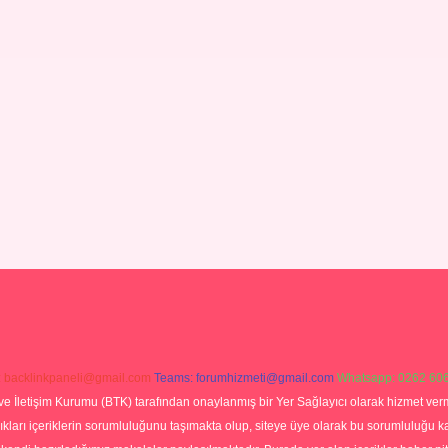
:
backlinkpaneli@gmail.com
Teams:
forumhizmeti@gmail.com
Whatsapp: 0262 606
ve İletişim Kurumu (BTK) tarafından onaylanmış bir Yer Sağlayıcı olarak hizmet verm
rı içeriklerin sorumluluğunu taşımakta olup, siteye üye olarak bu sorumluluğu kabul