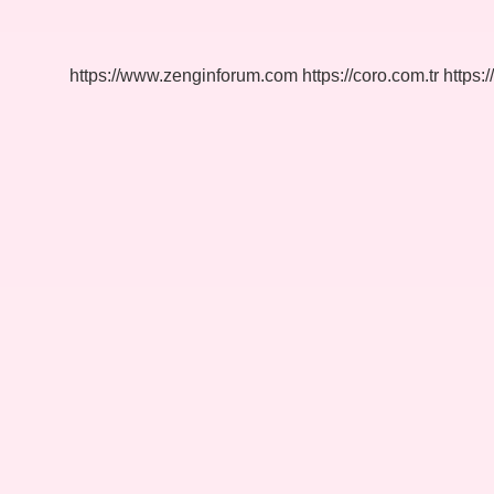
Kısa
Devre
Olur
Mu
https://www.zenginforum.com
https://coro.com.tr
https:/