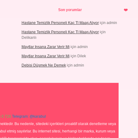
Son yorumlar
Hastane Temizlik Personeli Kaç Tl Maaş Alıyor
için
admin
Hastane Temizlik Personeli Kaç Tl Maaş Alıyor
için
Delikanlı
Maytlar Insana Zarar Verir Mi
için
admin
Maytlar Insana Zarar Verir Mi
için
Dilek
Debisi Düşmek Ne Demek
için
admin
 0 726
Telegram: @karabul
ektedir. Bu nedenle, sitedeki içerikleri proaktif olarak denetleme veya
 etmiş sayılırlar. Bu internet sitesi, herhangi bir marka, kurum veya