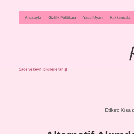
Anasayfa
Gizlilik Politikası
Yasal Uyarı
Hakkımızda
Sade ve keyifli bilgilerle tanış!
Etiket:
Kısa 