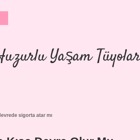
Huzurlu Yaşam Tüyolar
devrede sigorta atar mı