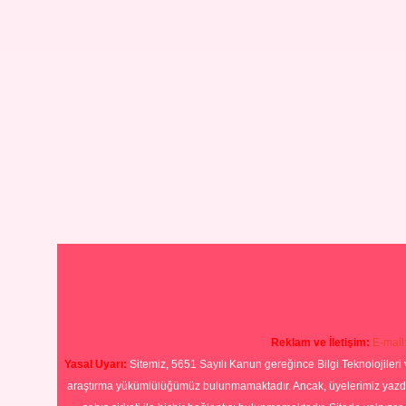
Reklam ve İletişim:
E-mail
Yasal Uyarı:
Sitemiz, 5651 Sayılı Kanun gereğince Bilgi Teknolojileri 
araştırma yükümlülüğümüz bulunmamaktadır. Ancak, üyelerimiz yazdıkla