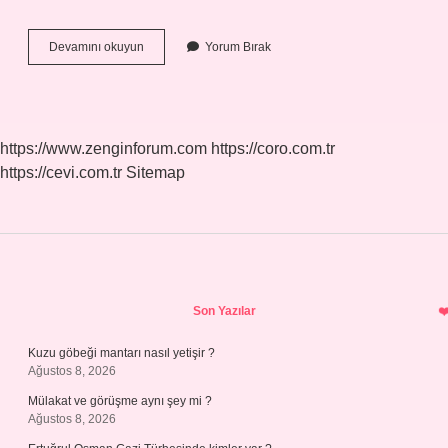
Ortak
Devamını okuyun
Yorum Bırak
Kök
Nedir
5
Sınıf
https://www.zenginforum.com
https://coro.com.tr
https://cevi.com.tr
Sitemap
Sidebar
Son Yazılar
Kuzu göbeği mantarı nasıl yetişir ?
Ağustos 8, 2026
Mülakat ve görüşme aynı şey mi ?
Ağustos 8, 2026