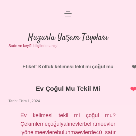
menüyü
Anasayfa
aç
Gizlilik Politikası
Huzurlu Yaşam Tüyoları
Sade ve keyifli bilgilerle tanış!
Yasal Uyarı
Hakkımızda
Etiket:
Koltuk kelimesi tekil mi çoğul mu
Ev Çoğul Mu Tekil Mi
Tarih: Ekim 1, 2024
Ev kelimesi tekil mi çoğul mu?
Çekimlemeçoğulyalınevlerbelirtmeevler
iyönelmeevlerebulunmaevlerde40 satır