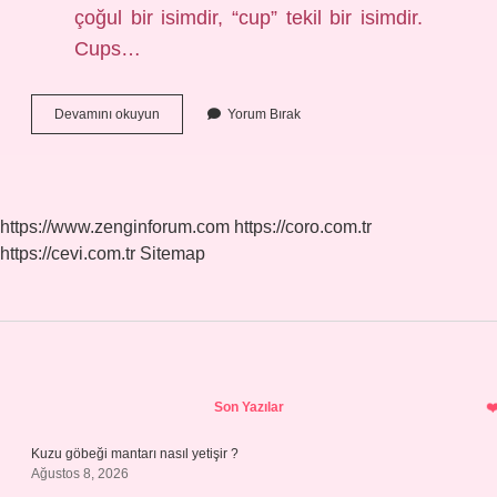
çoğul bir isimdir, “cup” tekil bir isimdir.
Cups…
Ev
Devamını okuyun
Yorum Bırak
Çoğul
Mu
Tekil
Mi
https://www.zenginforum.com
https://coro.com.tr
https://cevi.com.tr
Sitemap
Sidebar
Son Yazılar
Kuzu göbeği mantarı nasıl yetişir ?
Ağustos 8, 2026