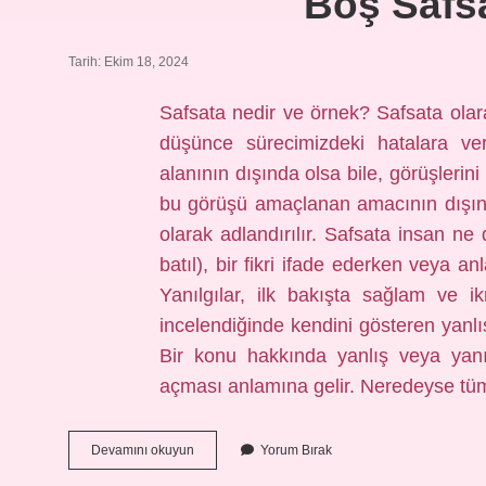
Boş Safs
Tarih: Ekim 18, 2024
Safsata nedir ve örnek? Safsata olara
düşünce sürecimizdeki hatalara ver
alanının dışında olsa bile, görüşleri
bu görüşü amaçlanan amacının dışın
olarak adlandırılır. Safsata insan n
batıl), bir fikri ifade ederken veya a
Yanılgılar, ilk bakışta sağlam ve 
incelendiğinde kendini gösteren yanl
Bir konu hakkında yanlış veya yanıl
açması anlamına gelir. Neredeyse t
Boş
Devamını okuyun
Yorum Bırak
Safsata