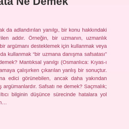
ata Ne Demek
k da adlandırılan yanılgı, bir konu hakkındaki
ilen addır. Örneğin, bir uzmanın, uzmanlık
ni bir argümanı desteklemek için kullanmak veya
da kullanmak “bir uzmana danışma safsatası”
e demek? Mantıksal yanılgı (Osmanlıca: Kıyas-ı
nlamaya çalışırken çıkarılan yanlış bir sonuçtur.
ikna edici görünebilen, ancak daha yakından
ış argümanlardır. Safsatı ne demek? Saçmalık;
tıcı bilginin düşünce sürecinde hatalara yol
üm…