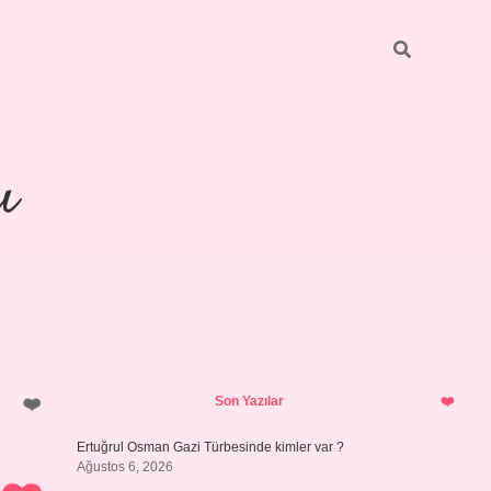
ı
Sidebar
piabellacasino
Son Yazılar
Ertuğrul Osman Gazi Türbesinde kimler var ?
Ağustos 6, 2026