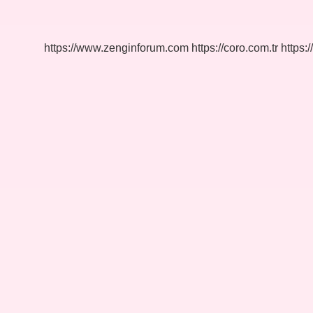
Ne
Demek
https://www.zenginforum.com
https://coro.com.tr
https:/