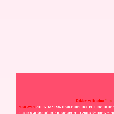
Reklam ve İletişim:
E-mail
Yasal Uyarı:
Sitemiz, 5651 Sayılı Kanun gereğince Bilgi Teknolojileri 
araştırma yükümlülüğümüz bulunmamaktadır. Ancak, üyelerimiz yazdıkla