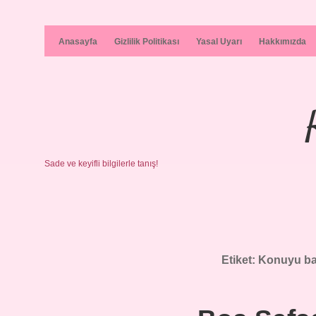
Anasayfa
Gizlilik Politikası
Yasal Uyarı
Hakkımızda
Sade ve keyifli bilgilerle tanış!
Etiket:
Konuyu ba