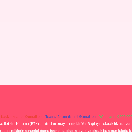
:
backlinkpaneli@gmail.com
Teams:
forumhizmeti@gmail.com
Whatsapp: 0262 606
ve İletişim Kurumu (BTK) tarafından onaylanmış bir Yer Sağlayıcı olarak hizmet verm
rı içeriklerin sorumluluğunu taşımakta olup, siteye üye olarak bu sorumluluğu kabul