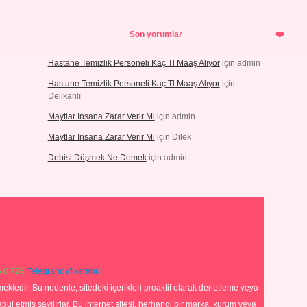
Son yorumlar
Hastane Temizlik Personeli Kaç Tl Maaş Alıyor
için
admin
Hastane Temizlik Personeli Kaç Tl Maaş Alıyor
için
Delikanlı
Maytlar Insana Zarar Verir Mi
için
admin
Maytlar Insana Zarar Verir Mi
için
Dilek
Debisi Düşmek Ne Demek
için
admin
 0 726
Telegram: @karabul
ektedir. Bu nedenle, sitedeki içerikleri proaktif olarak denetleme veya
 etmiş sayılırlar. Bu internet sitesi, herhangi bir marka, kurum veya