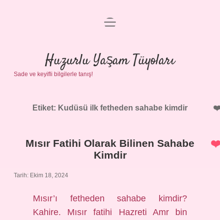
menüyü
Anasayfa
aç
Gizlilik Politikası
Huzurlu Yaşam Tüyoları
Sade ve keyifli bilgilerle tanış!
Yasal Uyarı
Hakkımızda
Etiket:
Kudüsü ilk fetheden sahabe kimdir
Mısır Fatihi Olarak Bilinen Sahabe
Kimdir
Tarih: Ekim 18, 2024
Mısır’ı fetheden sahabe kimdir?
Kahire. Mısır fatihi Hazreti Amr bin