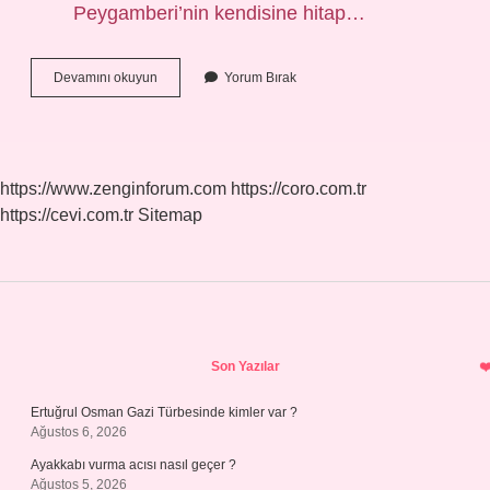
Peygamberi’nin kendisine hitap…
Mısır
Devamını okuyun
Yorum Bırak
Fatihi
Olarak
Bilinen
Sahabe
Kimdir
https://www.zenginforum.com
https://coro.com.tr
https://cevi.com.tr
Sitemap
Sidebar
Son Yazılar
Ertuğrul Osman Gazi Türbesinde kimler var ?
Ağustos 6, 2026
Ayakkabı vurma acısı nasıl geçer ?
Ağustos 5, 2026