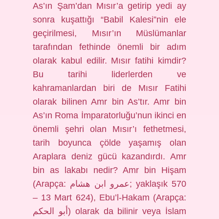
As’ın Şam’dan Mısır’a getirip yedi ay
sonra kuşattığı “Babil Kalesi”nin ele
geçirilmesi, Mısır’ın Müslümanlar
tarafından fethinde önemli bir adım
olarak kabul edilir. Mısır fatihi kimdir?
Bu tarihi liderlerden ve
kahramanlardan biri de Mısır Fatihi
olarak bilinen Amr bin As’tır. Amr bin
As’ın Roma İmparatorluğu’nun ikinci en
önemli şehri olan Mısır’ı fethetmesi,
tarih boyunca çölde yaşamış olan
Araplara deniz gücü kazandırdı. Amr
bin as lakabı nedir? Amr bin Hişam
(Arapça: عمرو ابن هشام; yaklaşık 570
– 13 Mart 624), Ebu’l-Hakam (Arapça:
أبو الحكم) olarak da bilinir veya İslam