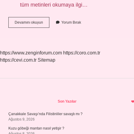
tüm metinleri okumaya ilgi…
Kulliyat
Devamını okuyun
Yorum Bırak
Okumak
Ne
Demek
https://www.zenginforum.com
https://coro.com.tr
https://cevi.com.tr
Sitemap
Sidebar
Son Yazılar
Çanakkale Savaşı’nda Filistinliler savaştı mı ?
Ağustos 9, 2026
Kuzu göbeği mantarı nasıl yetişir ?
Ağustos 8, 2026