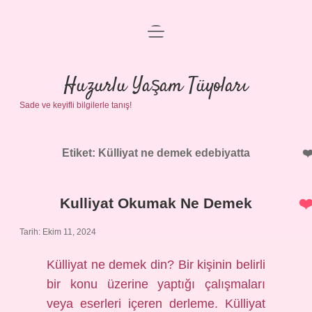
menüyü
Anasayfa
aç
Gizlilik Politikası
Huzurlu Yaşam Tüyoları
Sade ve keyifli bilgilerle tanış!
Yasal Uyarı
Hakkımızda
Etiket:
Külliyat ne demek edebiyatta
Kulliyat Okumak Ne Demek
Tarih: Ekim 11, 2024
Külliyat ne demek din? Bir kişinin belirli
bir konu üzerine yaptığı çalışmaları
veya eserleri içeren derleme. Külliyat