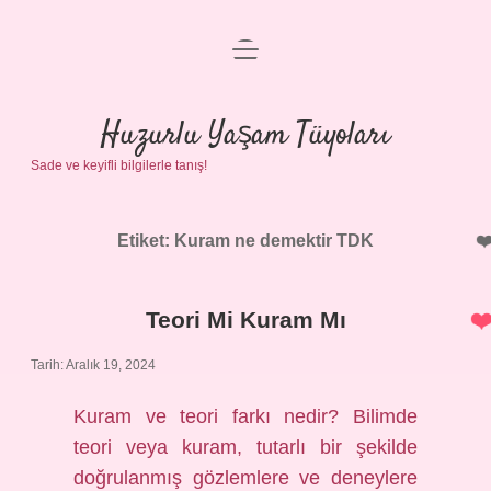
menüyü
Anasayfa
aç
Gizlilik Politikası
Huzurlu Yaşam Tüyoları
Sade ve keyifli bilgilerle tanış!
Yasal Uyarı
Hakkımızda
Etiket:
Kuram ne demektir TDK
Teori Mi Kuram Mı
Tarih: Aralık 19, 2024
Kuram ve teori farkı nedir? Bilimde
teori veya kuram, tutarlı bir şekilde
doğrulanmış gözlemlere ve deneylere