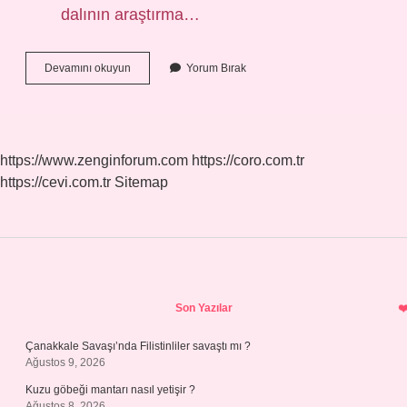
dalının araştırma…
Teori
Devamını okuyun
Yorum Bırak
Mi
Kuram
Mı
https://www.zenginforum.com
https://coro.com.tr
https://cevi.com.tr
Sitemap
Sidebar
Son Yazılar
Çanakkale Savaşı’nda Filistinliler savaştı mı ?
Ağustos 9, 2026
Kuzu göbeği mantarı nasıl yetişir ?
Ağustos 8, 2026