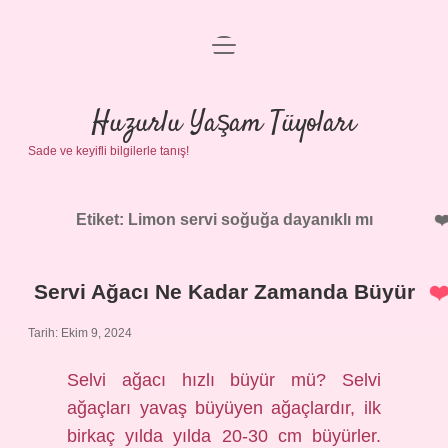
menüyü
Anasayfa
aç
Gizlilik Politikası
Huzurlu Yaşam Tüyoları
Sade ve keyifli bilgilerle tanış!
Yasal Uyarı
Hakkımızda
Etiket:
Limon servi soğuğa dayanıklı mı
Servi Ağacı Ne Kadar Zamanda Büyür
Tarih: Ekim 9, 2024
Selvi ağacı hızlı büyür mü? Selvi
ağaçları yavaş büyüyen ağaçlardır, ilk
birkaç yılda yılda 20-30 cm büyürler.