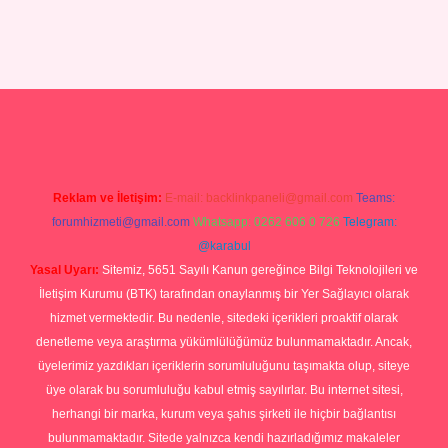
no
Reklam ve İletişim:
E-mail:
backlinkpaneli@gmail.com
Teams:
forumhizmeti@gmail.com
Whatsapp: 0262 606 0 726
Telegram:
@karabul
Yasal Uyarı:
Sitemiz, 5651 Sayılı Kanun gereğince Bilgi Teknolojileri ve
İletişim Kurumu (BTK) tarafından onaylanmış bir Yer Sağlayıcı olarak
hizmet vermektedir. Bu nedenle, sitedeki içerikleri proaktif olarak
denetleme veya araştırma yükümlülüğümüz bulunmamaktadır. Ancak,
üyelerimiz yazdıkları içeriklerin sorumluluğunu taşımakta olup, siteye
üye olarak bu sorumluluğu kabul etmiş sayılırlar. Bu internet sitesi,
herhangi bir marka, kurum veya şahıs şirketi ile hiçbir bağlantısı
bulunmamaktadır. Sitede yalnızca kendi hazırladığımız makaleler