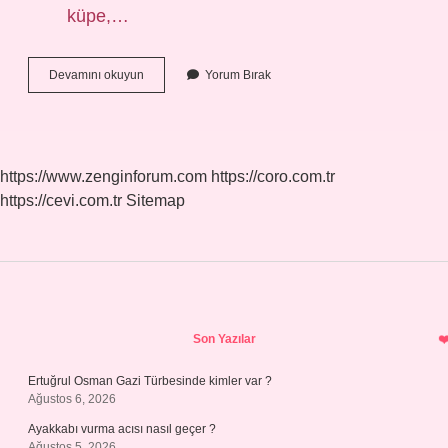
küpe,…
Hamak
Devamını okuyun
Yorum Bırak
Ipi
Nedir
https://www.zenginforum.com
https://coro.com.tr
https://cevi.com.tr
Sitemap
Sidebar
Son Yazılar
Ertuğrul Osman Gazi Türbesinde kimler var ?
Ağustos 6, 2026
Ayakkabı vurma acısı nasıl geçer ?
Ağustos 5, 2026