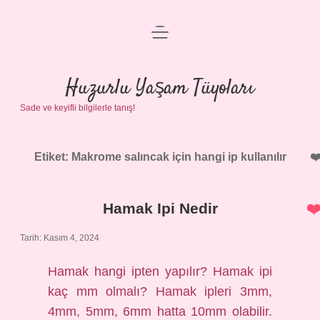
menüyü
Anasayfa
aç
Gizlilik Politikası
Huzurlu Yaşam Tüyoları
Sade ve keyifli bilgilerle tanış!
Yasal Uyarı
Hakkımızda
Etiket:
Makrome salıncak için hangi ip kullanılır
Hamak Ipi Nedir
Tarih: Kasım 4, 2024
Hamak hangi ipten yapılır? Hamak ipi
kaç mm olmalı? Hamak ipleri 3mm,
4mm, 5mm, 6mm hatta 10mm olabilir.