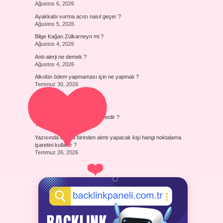
Ağustos 6, 2026
Ayakkabı vurma acısı nasıl geçer ?
Ağustos 5, 2026
Bilge Kağan Zülkarneyn mi ?
Ağustos 4, 2026
Anti-alerji ne demek ?
Ağustos 4, 2026
Alkolün ödem yapmaması için ne yapmalı ?
Temmuz 30, 2026
Yörükler hangi boydan ?
Temmuz 29, 2026
Kök ikiyle kök ikinin çarpımı nedir ?
Temmuz 27, 2026
Yazısında başka birinden alıntı yapacak kişi hangi noktalama
işaretini kullanır ?
Temmuz 26, 2026