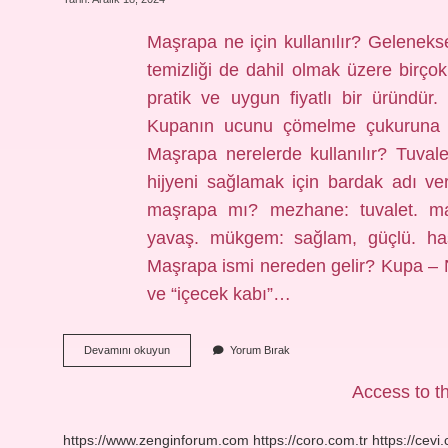
Maşrapa ne için kullanılır? Gelenekse
temizliği de dahil olmak üzere birço
pratik ve uygun fiyatlı bir üründür.
Kupanın ucunu çömelme çukuruna t
Maşrapa nerelerde kullanılır? Tuval
hijyeni sağlamak için bardak adı ver
maşrapa mı? mezhane: tuvalet. ma
yavaş. mükgem: sağlam, güçlü. hasır
Maşrapa ismi nereden gelir? Kupa –
ve “içecek kabı”…
Maşrapa
Devamını okuyun
Yorum Bırak
Nedir
Ne
Access to th
Işe
Yarar
https://www.zenginforum.com
https://coro.com.tr
https://cevi