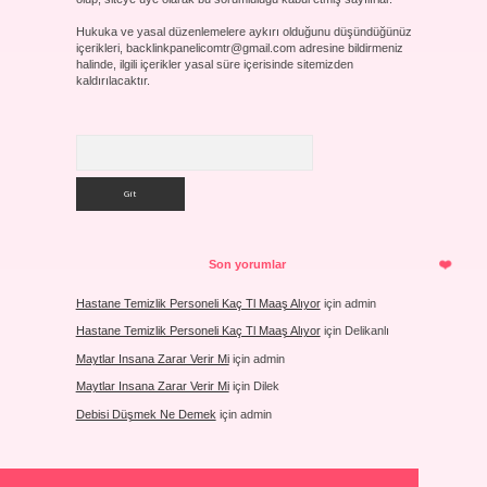
Hukuka ve yasal düzenlemelere aykırı olduğunu düşündüğünüz
içerikleri,
backlinkpanelicomtr@gmail.com
adresine bildirmeniz
halinde, ilgili içerikler yasal süre içerisinde sitemizden
kaldırılacaktır.
Arama
Son yorumlar
Hastane Temizlik Personeli Kaç Tl Maaş Alıyor
için
admin
Hastane Temizlik Personeli Kaç Tl Maaş Alıyor
için
Delikanlı
Maytlar Insana Zarar Verir Mi
için
admin
Maytlar Insana Zarar Verir Mi
için
Dilek
Debisi Düşmek Ne Demek
için
admin