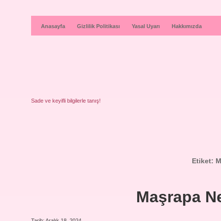
Anasayfa
Gizlilik Politikası
Yasal Uyarı
Hakkımızda
Sade ve keyifli bilgilerle tanış!
Etiket:
M
Maşrapa Ne
Tarih: Aralık 18, 2024