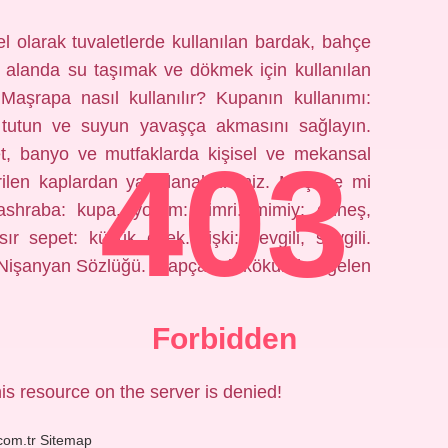
l olarak tuvaletlerde kullanılan bardak, bahçe
k alanda su taşımak ve dökmek için kullanılan
 Maşrapa nasıl kullanılır? Kupanın kullanımı:
utun ve suyun yavaşça akmasını sağlayın.
403
et, banyo ve mutfaklarda kişisel ve mekansal
ilen kaplardan yararlanabilirsiniz. Meşebe mi
shraba: kupa. yorum: cimri. mimiy: güneş,
 sepet: küçük eşek. ilişki: sevgili, sevgili.
 Nişanyan Sözlüğü. Arapça şrb kökünden gelen
Forbidden
is resource on the server is denied!
.com.tr
Sitemap