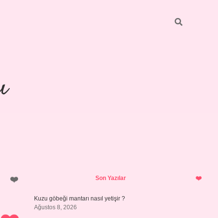
ı
Sidebar
piabellacasino
Son Yazılar
Kuzu göbeği mantarı nasıl yetişir ?
Ağustos 8, 2026