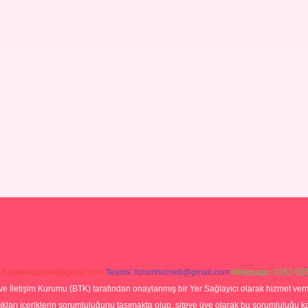
:
backlinkpaneli@gmail.com
Teams:
forumhizmeti@gmail.com
Whatsapp: 0262 606
ve İletişim Kurumu (BTK) tarafından onaylanmış bir Yer Sağlayıcı olarak hizmet verm
rı içeriklerin sorumluluğunu taşımakta olup, siteye üye olarak bu sorumluluğu kabul