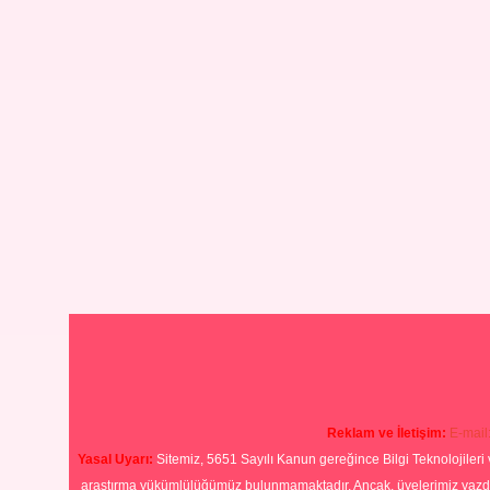
Reklam ve İletişim:
E-mail
Yasal Uyarı:
Sitemiz, 5651 Sayılı Kanun gereğince Bilgi Teknolojileri 
araştırma yükümlülüğümüz bulunmamaktadır. Ancak, üyelerimiz yazdıkla