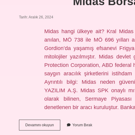
Midas Bors
Tarih: Aralık 26, 2024
Midas hangi ülkeye ait? Kral Midas
anılan, MÖ 738 ile MÖ 696 yılları ar
Gordion’da yaşamış efsanevi Frigya 
mitolojiler yazılmıştır. Midas devle
Protection Corporation, ABD federal 
saygın aracılık şirketlerini istihdam
Ayrıntılı bilgi: Midas neden güven
YAZILIM A.Ş. Midas SPK onaylı mı
olarak bilinen, Sermaye Piyasası 
denetlenen bir aracı kuruluştur. Bank
Midas
Devamını okuyun
Yorum Bırak
Borsa