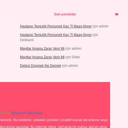
Son yorumlar
Hastane Temizlik Personeli Kaç Tl Maaş Alıyor
için
admin
Hastane Temizlik Personeli Kaç Tl Maaş Alıyor
için
Delikanlı
Maytlar Insana Zarar Verir Mi
için
admin
Maytlar Insana Zarar Verir Mi
için
Dilek
Debisi Düşmek Ne Demek
için
admin
 0 726
Telegram: @karabul
ektedir. Bu nedenle, sitedeki içerikleri proaktif olarak denetleme veya
 etmiş sayılırlar. Bu internet sitesi, herhangi bir marka, kurum veya