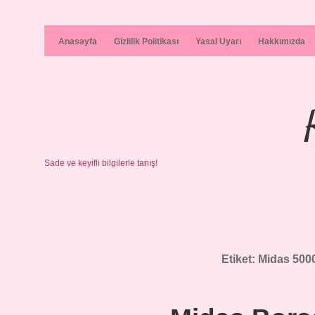
Anasayfa
Gizlilik Politikası
Yasal Uyarı
Hakkımızda
Sade ve keyifli bilgilerle tanış!
Etiket:
Midas 5000