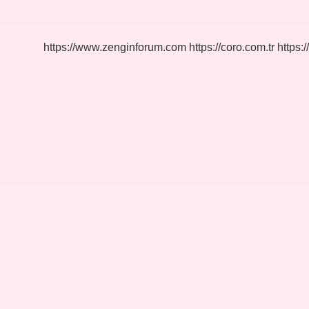
Hangi
Ülkenin
https://www.zenginforum.com
https://coro.com.tr
https:/