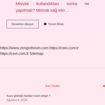
Misvak kullandıktan sonra ne
yapılmalı? Misvak sağ elin…
1
Devamını okuyun
Yorum Bırak
Misvak
Ne
Kadar
Süre
Kullanılır
https://www.zenginforum.com
https://coro.com.tr
https://cevi.com.tr
Sitemap
Sidebar
Son Yazılar
Kuzu göbeği mantarı nasıl yetişir ?
Ağustos 8, 2026