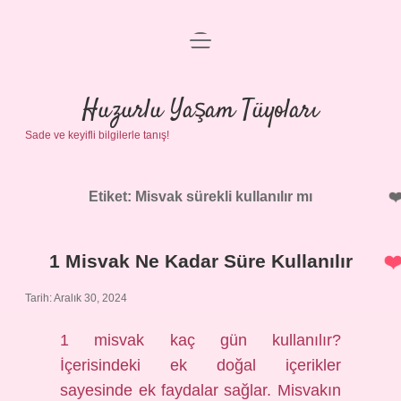
menüyü
Anasayfa
aç
Gizlilik Politikası
Huzurlu Yaşam Tüyoları
Sade ve keyifli bilgilerle tanış!
Yasal Uyarı
Hakkımızda
Etiket:
Misvak sürekli kullanılır mı
1 Misvak Ne Kadar Süre Kullanılır
Tarih: Aralık 30, 2024
1 misvak kaç gün kullanılır?
İçerisindeki ek doğal içerikler
sayesinde ek faydalar sağlar. Misvakın