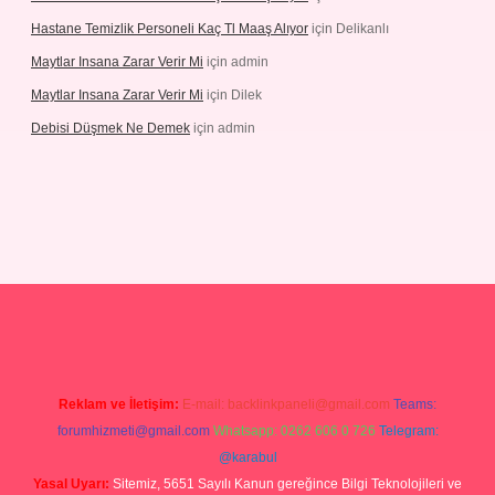
Hastane Temizlik Personeli Kaç Tl Maaş Alıyor
için
Delikanlı
Maytlar Insana Zarar Verir Mi
için
admin
Maytlar Insana Zarar Verir Mi
için
Dilek
Debisi Düşmek Ne Demek
için
admin
ino
Reklam ve İletişim:
E-mail:
backlinkpaneli@gmail.com
Teams:
forumhizmeti@gmail.com
Whatsapp: 0262 606 0 726
Telegram:
@karabul
Yasal Uyarı:
Sitemiz, 5651 Sayılı Kanun gereğince Bilgi Teknolojileri ve