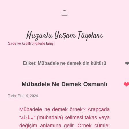
menüyü
Anasayfa
aç
Gizlilik Politikası
Huzurlu Yaşam Tüyoları
Sade ve keyifli bilgilerle tanış!
Yasal Uyarı
Hakkımızda
Etiket:
Mübadele ne demek din kültürü
Mübadele Ne Demek Osmanlı
Tarih: Ekim 9, 2024
Mübadele ne demek örnek? Arapçada
“مبادلة” (mubadala) kelimesi takas veya
değişim anlamına gelir. Örnek cümle: