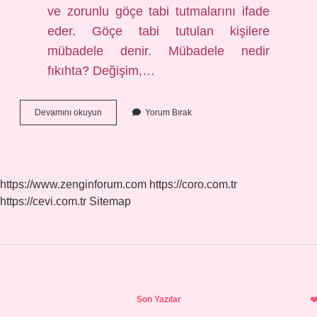
ve zorunlu göçe tabi tutmalarını ifade
eder. Göçe tabi tutulan kişilere
mübadele denir. Mübadele nedir
fıkıhta? Değişim,…
Mübadele
Devamını okuyun
Yorum Bırak
Ne
Demek
Osmanlı
https://www.zenginforum.com
https://coro.com.tr
https://cevi.com.tr
Sitemap
Sidebar
Son Yazılar