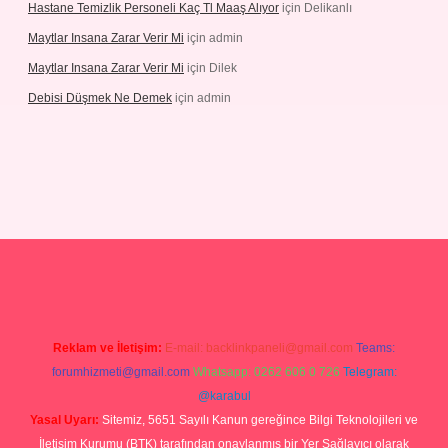
Hastane Temizlik Personeli Kaç Tl Maaş Alıyor
için
Delikanlı
Maytlar Insana Zarar Verir Mi
için
admin
Maytlar Insana Zarar Verir Mi
için
Dilek
Debisi Düşmek Ne Demek
için
admin
no
Reklam ve İletişim:
E-mail:
backlinkpaneli@gmail.com
Teams:
forumhizmeti@gmail.com
Whatsapp: 0262 606 0 726
Telegram:
@karabul
Yasal Uyarı:
Sitemiz, 5651 Sayılı Kanun gereğince Bilgi Teknolojileri ve
İletişim Kurumu (BTK) tarafından onaylanmış bir Yer Sağlayıcı olarak