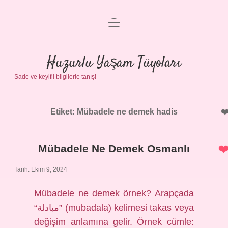
menüyü
Anasayfa
aç
Gizlilik Politikası
Huzurlu Yaşam Tüyoları
Sade ve keyifli bilgilerle tanış!
Yasal Uyarı
Hakkımızda
Etiket:
Mübadele ne demek hadis
Mübadele Ne Demek Osmanlı
Tarih: Ekim 9, 2024
Mübadele ne demek örnek? Arapçada
“مبادلة” (mubadala) kelimesi takas veya
değişim anlamına gelir. Örnek cümle: