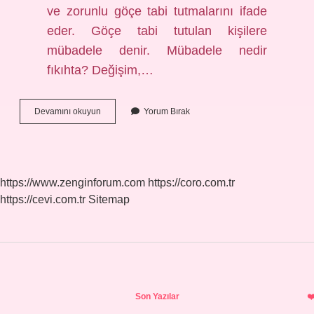
ve zorunlu göçe tabi tutmalarını ifade
eder. Göçe tabi tutulan kişilere
mübadele denir. Mübadele nedir
fıkıhta? Değişim,…
Mübadele
Devamını okuyun
Yorum Bırak
Ne
Demek
Osmanlı
https://www.zenginforum.com
https://coro.com.tr
https://cevi.com.tr
Sitemap
Sidebar
Son Yazılar