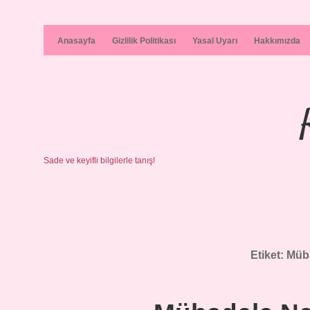
Anasayfa
Gizlilik Politikası
Yasal Uyarı
Hakkımızda
Sade ve keyifli bilgilerle tanış!
Etiket:
Müba