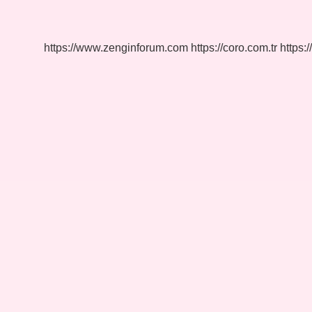
Demek
Osmanlı
https://www.zenginforum.com
https://coro.com.tr
https:/