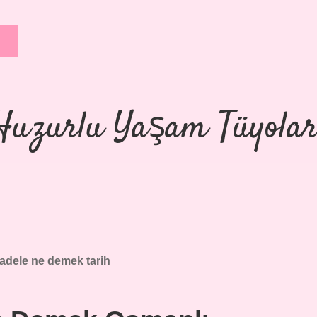
Huzurlu Yaşam Tüyolar
dele ne demek tarih