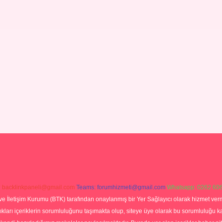
:
backlinkpaneli@gmail.com
Teams:
forumhizmeti@gmail.com
Whatsapp: 0262 606
ve İletişim Kurumu (BTK) tarafından onaylanmış bir Yer Sağlayıcı olarak hizmet verm
rı içeriklerin sorumluluğunu taşımakta olup, siteye üye olarak bu sorumluluğu kabul