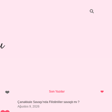
ı
Sidebar
piabellacasino
Son Yazılar
Çanakkale Savaşı’nda Filistinliler savaştı mı ?
Ağustos 9, 2026