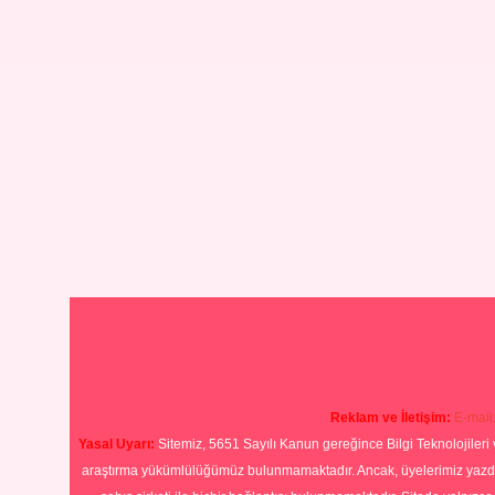
Reklam ve İletişim:
E-mail
Yasal Uyarı:
Sitemiz, 5651 Sayılı Kanun gereğince Bilgi Teknolojileri 
araştırma yükümlülüğümüz bulunmamaktadır. Ancak, üyelerimiz yazdıkla