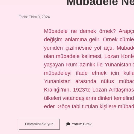
Mübadele N
Tarih: Ekim 9, 2024
Mübadele ne demek örnek? Arapçada “مبادلة” (mubadala) kelimesi t
değişim anlamına gelir. Örnek cümle: 
yeniden çizilmesine yol açtı. Müba
olan mübadele kelimesi, Lozan Konfer
yaşayan Rum azınlık ile Yunanistan
mübadeleyi ifade etmek için kulla
Yunanistan arasında nüfus mübade
Krallığı’nın, 1923’te Lozan Antlaşmas
ülkeleri vatandaşlarını dinleri temeli
eder. Göçe tabi tutulan kişilere müba
Mübadele
Devamını okuyun
Yorum Bırak
Ne