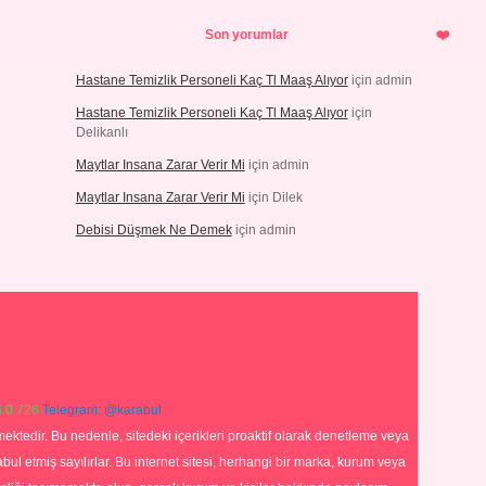
Son yorumlar
Hastane Temizlik Personeli Kaç Tl Maaş Alıyor
için
admin
Hastane Temizlik Personeli Kaç Tl Maaş Alıyor
için
Delikanlı
Maytlar Insana Zarar Verir Mi
için
admin
Maytlar Insana Zarar Verir Mi
için
Dilek
Debisi Düşmek Ne Demek
için
admin
 0 726
Telegram: @karabul
ektedir. Bu nedenle, sitedeki içerikleri proaktif olarak denetleme veya
 etmiş sayılırlar. Bu internet sitesi, herhangi bir marka, kurum veya