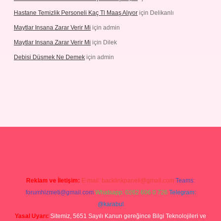
Hastane Temizlik Personeli Kaç Tl Maaş Alıyor
için
Delikanlı
Maytlar Insana Zarar Verir Mi
için
admin
Maytlar Insana Zarar Verir Mi
için
Dilek
Debisi Düşmek Ne Demek
için
admin
ino
Reklam ve İletişim:
E-mail:
backlinkpaneli@gmail.com
Teams:
forumhizmeti@gmail.com
Whatsapp: 0262 606 0 726
Telegram:
@karabul
Yasal Uyarı:
Sitemiz, 5651 Sayılı Kanun gereğince Bilgi Teknolojileri ve