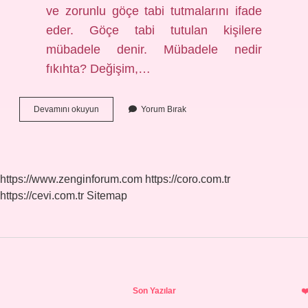
ve zorunlu göçe tabi tutmalarını ifade
eder. Göçe tabi tutulan kişilere
mübadele denir. Mübadele nedir
fıkıhta? Değişim,…
Mübadele
Devamını okuyun
Yorum Bırak
Ne
Demek
Osmanlı
https://www.zenginforum.com
https://coro.com.tr
https://cevi.com.tr
Sitemap
Sidebar
Son Yazılar