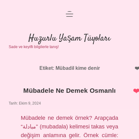
menüyü
Anasayfa
aç
Gizlilik Politikası
Huzurlu Yaşam Tüyoları
Sade ve keyifli bilgilerle tanış!
Yasal Uyarı
Hakkımızda
Etiket:
Mübadil kime denir
Mübadele Ne Demek Osmanlı
Tarih: Ekim 9, 2024
Mübadele ne demek örnek? Arapçada
“مبادلة” (mubadala) kelimesi takas veya
değişim anlamına gelir. Örnek cümle: