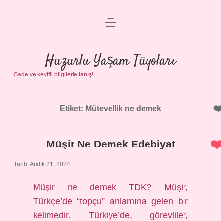
menüyü
Anasayfa
aç
Gizlilik Politikası
Huzurlu Yaşam Tüyoları
Sade ve keyifli bilgilerle tanış!
Yasal Uyarı
Hakkımızda
Etiket:
Mütevellik ne demek
Müşir Ne Demek Edebiyat
Tarih: Aralık 21, 2024
Müşir ne demek TDK? Müşir,
Türkçe’de “topçu” anlamına gelen bir
kelimedir. Türkiye’de, görevliler,