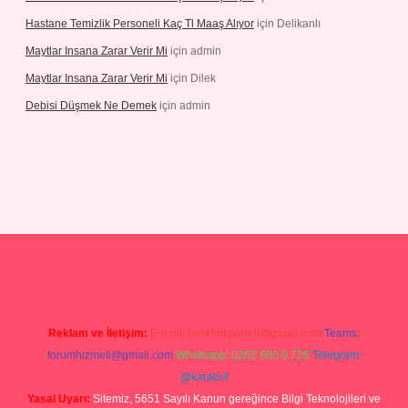
Hastane Temizlik Personeli Kaç Tl Maaş Alıyor
için
Delikanlı
Maytlar Insana Zarar Verir Mi
için
admin
Maytlar Insana Zarar Verir Mi
için
Dilek
Debisi Düşmek Ne Demek
için
admin
ellacasino
Reklam ve İletişim:
E-mail:
backlinkpaneli@gmail.com
Teams:
forumhizmeti@gmail.com
Whatsapp: 0262 606 0 726
Telegram:
@karabul
Yasal Uyarı:
Sitemiz, 5651 Sayılı Kanun gereğince Bilgi Teknolojileri ve