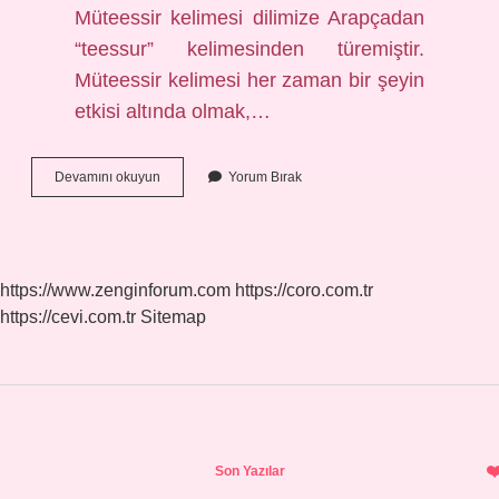
Müteessir kelimesi dilimize Arapçadan
“teessur” kelimesinden türemiştir.
Müteessir kelimesi her zaman bir şeyin
etkisi altında olmak,…
Müşir
Devamını okuyun
Yorum Bırak
Ne
Demek
Edebiyat
https://www.zenginforum.com
https://coro.com.tr
https://cevi.com.tr
Sitemap
Sidebar
Son Yazılar