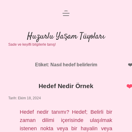
menüyü
Anasayfa
aç
Gizlilik Politikası
Huzurlu Yaşam Tüyoları
Sade ve keyifli bilgilerle tanış!
Yasal Uyarı
Hakkımızda
Etiket:
Nasıl hedef belirlerim
Hedef Nedir Örnek
Tarih: Ekim 18, 2024
Hedef nedir tanımı? Hedef; Belirli bir
zaman dilimi içerisinde ulaşılmak
istenen nokta veya bir hayalin veya