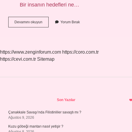
Bir insanın hedefleri ne…
Hedef
Devamını okuyun
Yorum Bırak
Nedir
Örnek
https://www.zenginforum.com
https://coro.com.tr
https://cevi.com.tr
Sitemap
Sidebar
Son Yazılar
Çanakkale Savaşı’nda Filistinliler savaştı mı ?
Ağustos 9, 2026
Kuzu göbeği mantarı nasıl yetişir ?
Ağustos 8, 2026