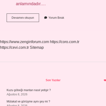
anlamındadır.…
Nasip
Devamını okuyun
Yorum Bırak
Kısmet
Ne
Demektir
https://www.zenginforum.com
https://coro.com.tr
https://cevi.com.tr
Sitemap
Sidebar
Son Yazılar
Kuzu göbeği mantarı nasıl yetişir ?
Ağustos 8, 2026
Mülakat ve görüşme aynı şey mi ?
Ağustos 8, 2026