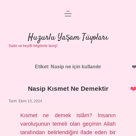
menüyü
Anasayfa
aç
Gizlilik Politikası
Huzurlu Yaşam Tüyoları
Sade ve keyifli bilgilerle tanış!
Yasal Uyarı
Hakkımızda
Etiket:
Nasip ne için kullanılır
Nasip Kısmet Ne Demektir
Tarih: Ekim 15, 2024
Kısmet ne demek islâm? İnsanın
varoluşunun temeli olan geçimin Allah
tarafından belirlendiğini ifade eden bir