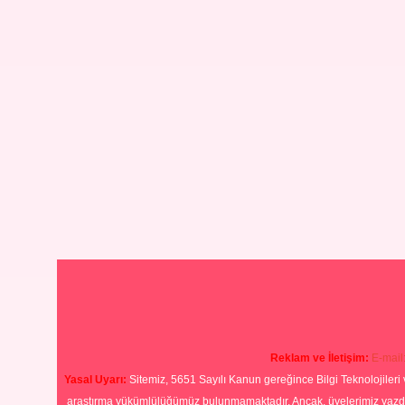
Reklam ve İletişim:
E-mail
Yasal Uyarı:
Sitemiz, 5651 Sayılı Kanun gereğince Bilgi Teknolojileri 
araştırma yükümlülüğümüz bulunmamaktadır. Ancak, üyelerimiz yazdıkla