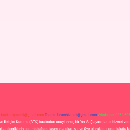
:
backlinkpaneli@gmail.com
Teams:
forumhizmeti@gmail.com
Whatsapp: 0262 606
ve İletişim Kurumu (BTK) tarafından onaylanmış bir Yer Sağlayıcı olarak hizmet verm
rı içeriklerin sorumluluğunu taşımakta olup, siteye üye olarak bu sorumluluğu kabul