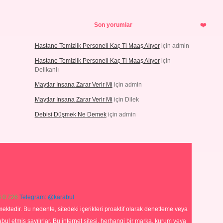
Son yorumlar
Hastane Temizlik Personeli Kaç Tl Maaş Alıyor
için
admin
Hastane Temizlik Personeli Kaç Tl Maaş Alıyor
için
Delikanlı
Maytlar Insana Zarar Verir Mi
için
admin
Maytlar Insana Zarar Verir Mi
için
Dilek
Debisi Düşmek Ne Demek
için
admin
 0 726
Telegram: @karabul
ektedir. Bu nedenle, sitedeki içerikleri proaktif olarak denetleme veya
 etmiş sayılırlar. Bu internet sitesi, herhangi bir marka, kurum veya