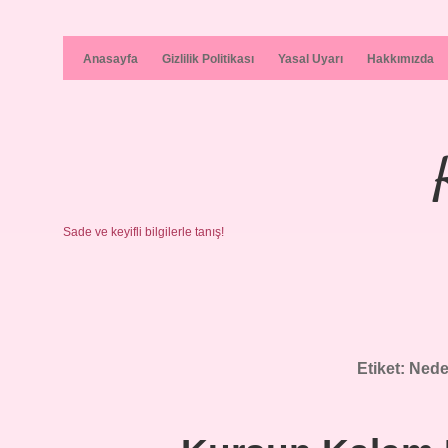
Anasayfa
Gizlilik Politikası
Yasal Uyarı
Hakkımızda
Sade ve keyifli bilgilerle tanış!
Etiket:
Nede