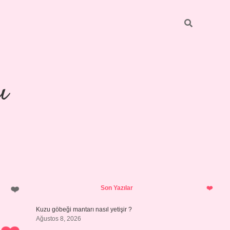
ı
Sidebar
piabellacasino
Son Yazılar
Kuzu göbeği mantarı nasıl yetişir ?
Ağustos 8, 2026