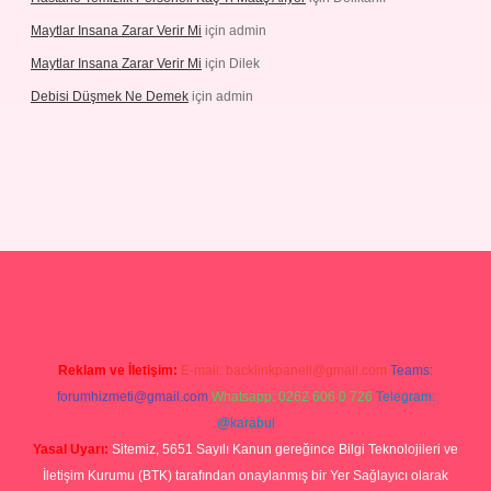
Maytlar Insana Zarar Verir Mi
için
admin
Maytlar Insana Zarar Verir Mi
için
Dilek
Debisi Düşmek Ne Demek
için
admin
ino
Reklam ve İletişim:
E-mail:
backlinkpaneli@gmail.com
Teams:
forumhizmeti@gmail.com
Whatsapp: 0262 606 0 726
Telegram:
@karabul
Yasal Uyarı:
Sitemiz, 5651 Sayılı Kanun gereğince Bilgi Teknolojileri ve
İletişim Kurumu (BTK) tarafından onaylanmış bir Yer Sağlayıcı olarak