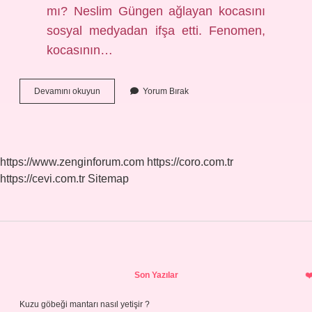
mı? Neslim Güngen ağlayan kocasını
sosyal medyadan ifşa etti. Fenomen,
kocasının…
Neslim
Devamını okuyun
Yorum Bırak
Güngen
Kapatıldı
Mı
https://www.zenginforum.com
https://coro.com.tr
https://cevi.com.tr
Sitemap
Sidebar
Son Yazılar
Kuzu göbeği mantarı nasıl yetişir ?