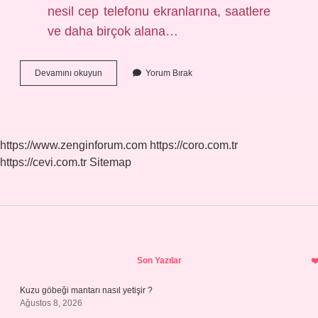
nesil cep telefonu ekranlarına, saatlere
ve daha birçok alana…
Anti
Devamını okuyun
Yorum Bırak
Reflekte
Cam
Ne
Demek
https://www.zenginforum.com
https://coro.com.tr
https://cevi.com.tr
Sitemap
Sidebar
Son Yazılar
Kuzu göbeği mantarı nasıl yetişir ?
Ağustos 8, 2026