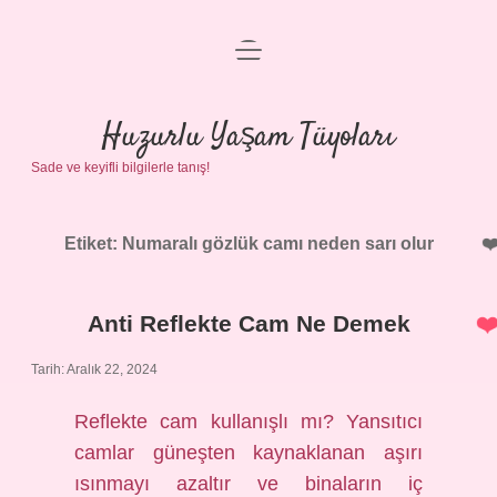
menüyü
Anasayfa
aç
Gizlilik Politikası
Huzurlu Yaşam Tüyoları
Sade ve keyifli bilgilerle tanış!
Yasal Uyarı
Hakkımızda
Etiket:
Numaralı gözlük camı neden sarı olur
Anti Reflekte Cam Ne Demek
Tarih: Aralık 22, 2024
Reflekte cam kullanışlı mı? Yansıtıcı
camlar güneşten kaynaklanan aşırı
ısınmayı azaltır ve binaların iç