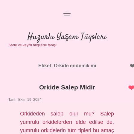
menüyü
Anasayfa
aç
Gizlilik Politikası
Huzurlu Yaşam Tüyoları
Sade ve keyifli bilgilerle tanış!
Yasal Uyarı
Hakkımızda
Etiket:
Orkide endemik mi
Orkide Salep Midir
Tarih: Ekim 19, 2024
Orkideden salep olur mu? Salep
yumrulu orkidelerden elde edilse de,
yumrulu orkidelerin tüm tipleri bu amaç