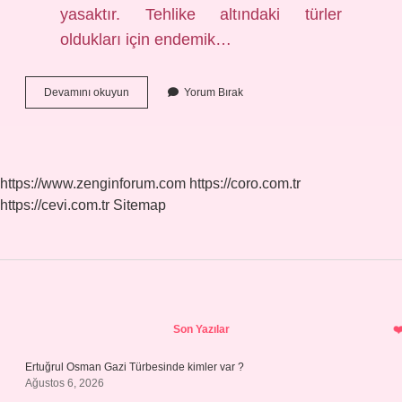
yasaktır. Tehlike altındaki türler
oldukları için endemik…
Orkide
Devamını okuyun
Yorum Bırak
Salep
Midir
https://www.zenginforum.com
https://coro.com.tr
https://cevi.com.tr
Sitemap
Sidebar
Son Yazılar
Ertuğrul Osman Gazi Türbesinde kimler var ?
Ağustos 6, 2026