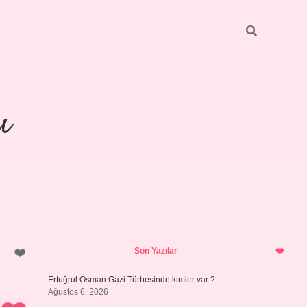
ı
Sidebar
piabellacasino
Son Yazılar
Ertuğrul Osman Gazi Türbesinde kimler var ?
Ağustos 6, 2026