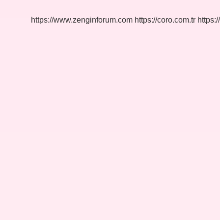
Sınıf
https://www.zenginforum.com
https://coro.com.tr
https:/