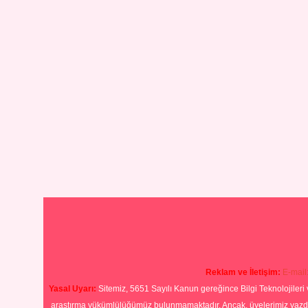
Reklam ve İletişim:
E-mail
Yasal Uyarı:
Sitemiz, 5651 Sayılı Kanun gereğince Bilgi Teknolojileri 
araştırma yükümlülüğümüz bulunmamaktadır. Ancak, üyelerimiz yazdıkla