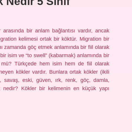
 Nedir 5 Sınıf
 arasında bir anlam bağlantısı vardır, ancak
igration kelimesi ortak bir köktür. Migration bir
ynı zamanda göç etmek anlamında bir fiil olarak
ca bir isim ve “to swell” (kabarmak) anlamında bir
 kök mü? Türkçede hem isim hem de fiil olarak
meyen kökler vardır. Bunlara ortak kökler (ikili
k, savaş, eski, güven, ırk, renk, göç, damla,
nedir? Kökler bir kelimenin en küçük yapı