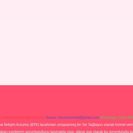
:
backlinkpaneli@gmail.com
Teams:
forumhizmeti@gmail.com
Whatsapp: 0262 606
ve İletişim Kurumu (BTK) tarafından onaylanmış bir Yer Sağlayıcı olarak hizmet verm
rı içeriklerin sorumluluğunu taşımakta olup, siteye üye olarak bu sorumluluğu kabul