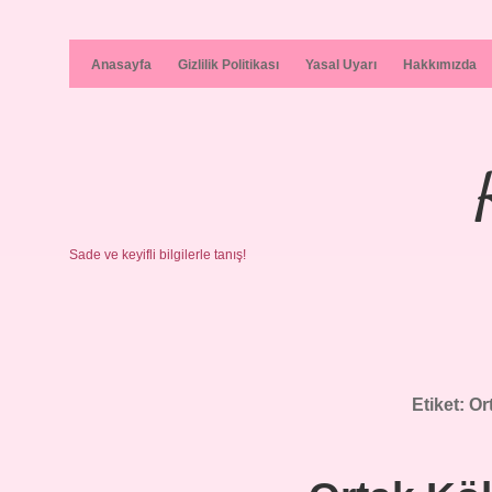
Anasayfa
Gizlilik Politikası
Yasal Uyarı
Hakkımızda
Sade ve keyifli bilgilerle tanış!
Etiket:
Or