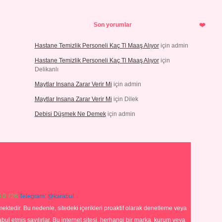
Son yorumlar
Hastane Temizlik Personeli Kaç Tl Maaş Alıyor
için
admin
Hastane Temizlik Personeli Kaç Tl Maaş Alıyor
için
Delikanlı
Maytlar Insana Zarar Verir Mi
için
admin
Maytlar Insana Zarar Verir Mi
için
Dilek
Debisi Düşmek Ne Demek
için
admin
 0 726
Telegram: @karabul
ektedir. Bu nedenle, sitedeki içerikleri proaktif olarak denetleme veya
 etmiş sayılırlar. Bu internet sitesi, herhangi bir marka, kurum veya