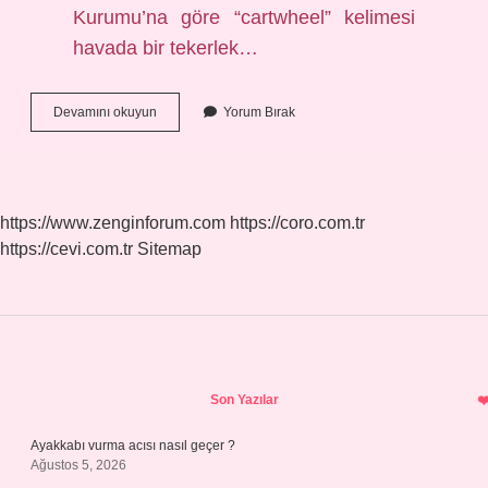
Kurumu’na göre “cartwheel” kelimesi
havada bir tekerlek…
Perende
Devamını okuyun
Yorum Bırak
Nedir
Turkce
https://www.zenginforum.com
https://coro.com.tr
https://cevi.com.tr
Sitemap
Sidebar
Son Yazılar
Ayakkabı vurma acısı nasıl geçer ?
Ağustos 5, 2026