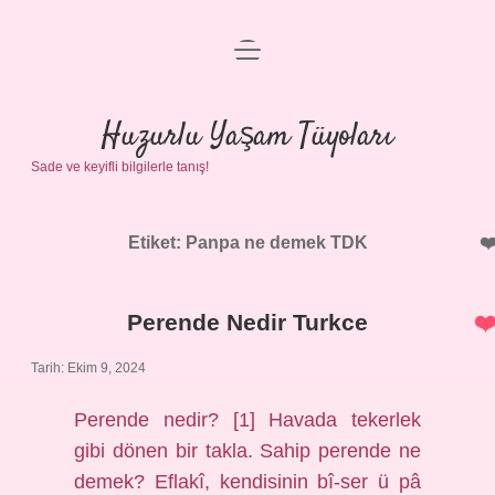
menüyü
Anasayfa
aç
Gizlilik Politikası
Huzurlu Yaşam Tüyoları
Sade ve keyifli bilgilerle tanış!
Yasal Uyarı
Hakkımızda
Etiket:
Panpa ne demek TDK
Perende Nedir Turkce
Tarih: Ekim 9, 2024
Perende nedir? [1] Havada tekerlek
gibi dönen bir takla. Sahip perende ne
demek? Eflakî, kendisinin bî-ser ü pâ