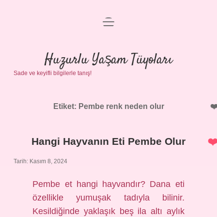
menüyü
Anasayfa
aç
Gizlilik Politikası
Huzurlu Yaşam Tüyoları
Sade ve keyifli bilgilerle tanış!
Yasal Uyarı
Hakkımızda
Etiket:
Pembe renk neden olur
Hangi Hayvanın Eti Pembe Olur
Tarih: Kasım 8, 2024
Pembe et hangi hayvandır? Dana eti
özellikle yumuşak tadıyla bilinir.
Kesildiğinde yaklaşık beş ila altı aylık