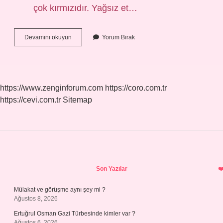
çok kırmızıdır. Yağsız et…
Hangi
Devamını okuyun
Yorum Bırak
Hayvanın
Eti
Pembe
Olur
https://www.zenginforum.com
https://coro.com.tr
https://cevi.com.tr
Sitemap
Sidebar
Son Yazılar
Mülakat ve görüşme aynı şey mi ?
Ağustos 8, 2026
Ertuğrul Osman Gazi Türbesinde kimler var ?
Ağustos 6, 2026