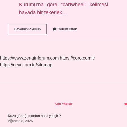
Kurumu’na göre “cartwheel” kelimesi
havada bir tekerlek…
Perende
Devamını okuyun
Yorum Bırak
Nedir
Turkce
https://www.zenginforum.com
https://coro.com.tr
https://cevi.com.tr
Sitemap
Sidebar
Son Yazılar
Kuzu göbeği mantarı nasıl yetişir ?
Ağustos 8, 2026