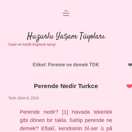
menüyü
Anasayfa
aç
Gizlilik Politikası
Huzurlu Yaşam Tüyoları
Sade ve keyifli bilgilerle tanış!
Yasal Uyarı
Hakkımızda
Etiket:
Pereme ne demek TDK
Perende Nedir Turkce
Tarih: Ekim 9, 2024
Perende nedir? [1] Havada tekerlek
gibi dönen bir takla. Sahip perende ne
demek? Eflakî, kendisinin bî-ser ü pâ