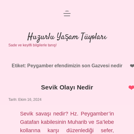
menüyü
Anasayfa
aç
Gizlilik Politikası
Huzurlu Yaşam Tüyoları
Sade ve keyifli bilgilerle tanış!
Yasal Uyarı
Hakkımızda
Etiket:
Peygamber efendimizin son Gazvesi nedir
Sevik Olayı Nedir
Tarih: Ekim 16, 2024
Sevik savaşı nedir? Hz. Peygamber’in
Gatafan kabilesinin Muharib ve Sa’lebe
kollarına karşı düzenlediği sefer,