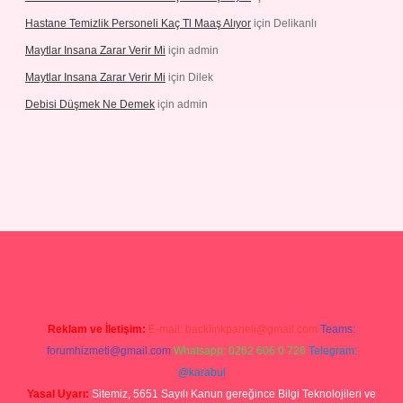
Hastane Temizlik Personeli Kaç Tl Maaş Alıyor
için
Delikanlı
Maytlar Insana Zarar Verir Mi
için
admin
Maytlar Insana Zarar Verir Mi
için
Dilek
Debisi Düşmek Ne Demek
için
admin
no
Reklam ve İletişim:
E-mail:
backlinkpaneli@gmail.com
Teams:
forumhizmeti@gmail.com
Whatsapp: 0262 606 0 726
Telegram:
@karabul
Yasal Uyarı:
Sitemiz, 5651 Sayılı Kanun gereğince Bilgi Teknolojileri ve