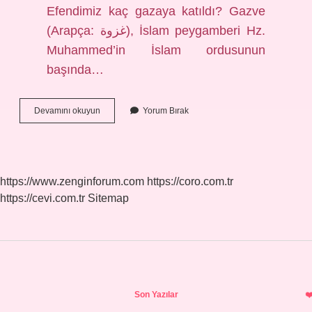
Efendimiz kaç gazaya katıldı? Gazve
(Arapça: غزوة), İslam peygamberi Hz.
Muhammed’in İslam ordusunun
başında…
Sevik
Devamını okuyun
Yorum Bırak
Olayı
Nedir
https://www.zenginforum.com
https://coro.com.tr
https://cevi.com.tr
Sitemap
Sidebar
Son Yazılar