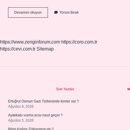
Türkiyeden
Devamını okuyun
Yorum Bırak
Polonyaya
Uçak
Bileti
Kaç
Tl
https://www.zenginforum.com
https://coro.com.tr
https://cevi.com.tr
Sitemap
Sidebar
Son Yazılar
Ertuğrul Osman Gazi Türbesinde kimler var ?
Ağustos 6, 2026
Ayakkabı vurma acısı nasıl geçer ?
Ağustos 5, 2026
Bilge Kağan Zülkarneyn mi ?