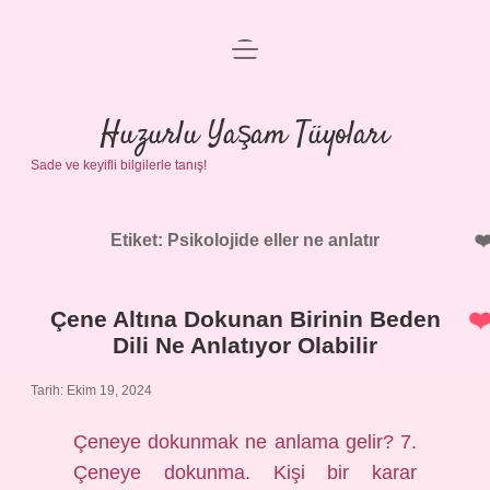
menüyü
Anasayfa
aç
Gizlilik Politikası
Huzurlu Yaşam Tüyoları
Sade ve keyifli bilgilerle tanış!
Yasal Uyarı
Hakkımızda
Etiket:
Psikolojide eller ne anlatır
Çene Altına Dokunan Birinin Beden
Dili Ne Anlatıyor Olabilir
Tarih: Ekim 19, 2024
Çeneye dokunmak ne anlama gelir? 7.
Çeneye dokunma. Kişi bir karar