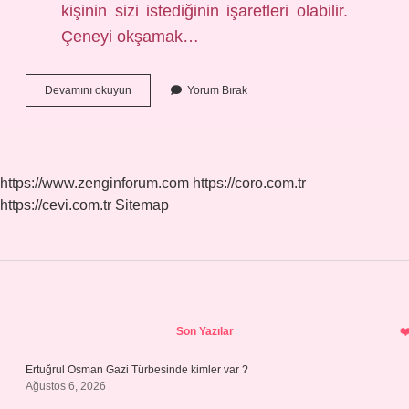
kişinin sizi istediğinin işaretleri olabilir.
Çeneyi okşamak…
Çene
Devamını okuyun
Yorum Bırak
Altına
Dokunan
Birinin
Beden
Dili
https://www.zenginforum.com
https://coro.com.tr
Ne
https://cevi.com.tr
Sitemap
Anlatıyor
Olabilir
Sidebar
Son Yazılar
Ertuğrul Osman Gazi Türbesinde kimler var ?
Ağustos 6, 2026