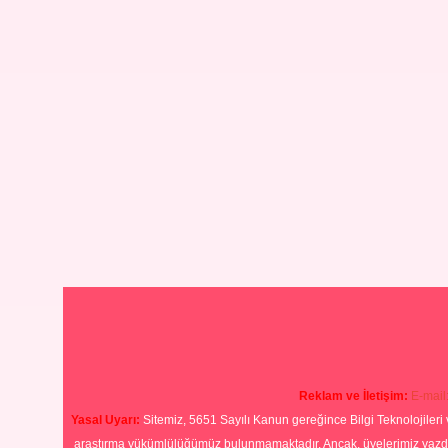
Reklam ve İletişim:
E-mail
Yasal Uyarı:
Sitemiz, 5651 Sayılı Kanun gereğince Bilgi Teknolojileri 
araştırma yükümlülüğümüz bulunmamaktadır. Ancak, üyelerimiz yazdıkla