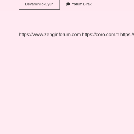
Radyoaktif
Devamını okuyun
Yorum Bırak
Bozunma
Sürecinde
Bir
Elementin
Çekirdeğinde
https://www.zenginforum.com
https://coro.com.tr
https:/
Hangi
Değişiklik
Meydana
Gelir