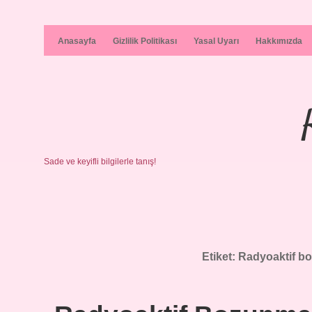
Anasayfa
Gizlilik Politikası
Yasal Uyarı
Hakkımızda
Sade ve keyifli bilgilerle tanış!
Etiket:
Radyoaktif bo