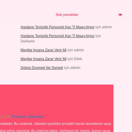
Son yorumlar
Hastane Temizlik Personeli Kaç Tl Maaş Alıyor
için
admin
Hastane Temizlik Personeli Kaç Tl Maaş Alıyor
için
Delikanlı
Maytlar Insana Zarar Verir Mi
için
admin
Maytlar Insana Zarar Verir Mi
için
Dilek
Debisi Düşmek Ne Demek
için
admin
 0 726
Telegram: @karabul
ektedir. Bu nedenle, sitedeki içerikleri proaktif olarak denetleme veya
 etmiş sayılırlar. Bu internet sitesi, herhangi bir marka, kurum veya