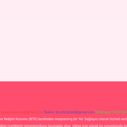
:
backlinkpaneli@gmail.com
Teams:
forumhizmeti@gmail.com
Whatsapp: 0262 606
ve İletişim Kurumu (BTK) tarafından onaylanmış bir Yer Sağlayıcı olarak hizmet verm
rı içeriklerin sorumluluğunu taşımakta olup, siteye üye olarak bu sorumluluğu kabul