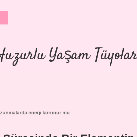
Huzurlu Yaşam Tüyolar
zunmalarda enerji korunur mu