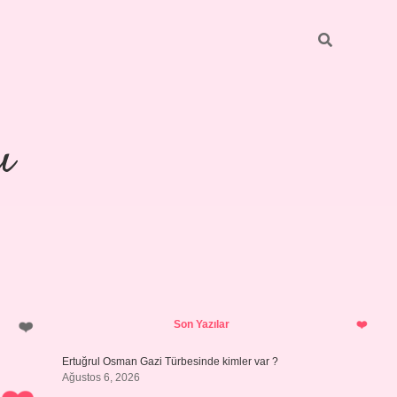
ı
Sidebar
piabellacasino
Son Yazılar
Ertuğrul Osman Gazi Türbesinde kimler var ?
Ağustos 6, 2026